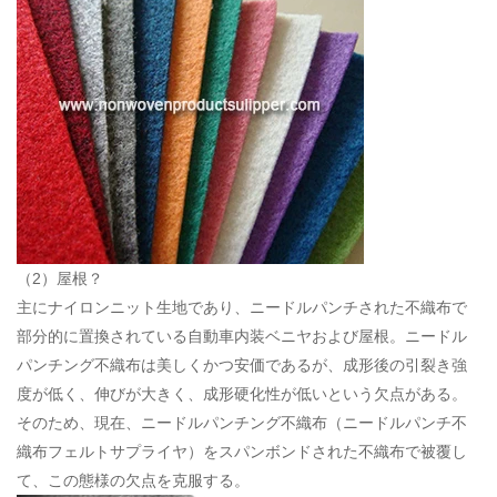
（2）屋根？
主にナイロンニット生地であり、ニードルパンチされた不織布で
部分的に置換されている自動車内装ベニヤおよび屋根。ニードル
パンチング不織布は美しくかつ安価であるが、成形後の引裂き強
度が低く、伸びが大きく、成形硬化性が低いという欠点がある。
そのため、現在、ニードルパンチング不織布（
ニードルパンチ不
織布フェルトサプライヤ
）をスパンボンドされた不織布で被覆し
て、この態様の欠点を克服する。