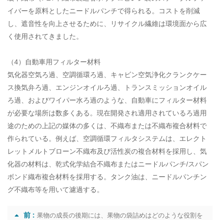
イバーを原料としたニードルパンチで得られる。コストを削減
し、遮音性を向上させるために、リサイクル繊維は環境面から広
く使用されてきました。
（4）自動車用フィルター材料
気化器空気ろ過、空調循環ろ過、キャビン空気浄化クランクケー
ス換気弁ろ過、エンジンオイルろ過、トランスミッションオイル
ろ過、およびワイパー水ろ過のような、自動車にフィルター材料
が必要な場所は数多くある。現在開発され適用されているろ過用
途のための上記の媒体の多くは、不織布または不織布複合材料で
作られている。例えば、空調循環フィルタシステムは、エレクト
レットメルトブローン不織布及び活性炭の複合材料を採用し、気
化器の材料は、乾式化学結合不織布またはニードルパンチ/スパン
ボンド織布複合材料を採用する。タンク油は、ニードルパンチン
グ不織布等を用いて濾過する。
前 :
果物の成長の後期には、果物の袋詰めはどのような役割を