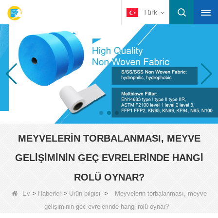
Türk
MEYVELERIN TORBALANMASI, MEYVE
GELIŞIMININ GEÇ EVRELERINDE HANGI
ROLÜ OYNAR?
>
>
>
Ev
Haberler
Ürün bilgisi
Meyvelerin torbalanması, meyve
gelişiminin geç evrelerinde hangi rolü oynar?