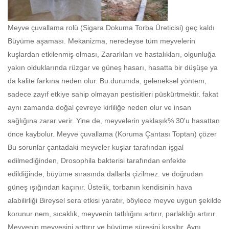
Meyve çuvallama rolü (
Sigara Dokuma Torba Üreticisi
) geç kaldı
Büyüme aşaması. Mekanizma, neredeyse tüm meyvelerin
kuşlardan etkilenmiş olması, Zararlıları ve hastalıkları, olgunluğa
yakın olduklarında rüzgar ve güneş hasarı, hasatta bir düşüşe ya
da kalite farkına neden olur. Bu durumda, geleneksel yöntem,
sadece zayıf etkiye sahip olmayan pestisitleri püskürtmektir. fakat
aynı zamanda doğal çevreye kirliliğe neden olur ve insan
sağlığına zarar verir. Yine de, meyvelerin yaklaşık% 30'u hasattan
önce kaybolur. Meyve çuvallama (
Koruma Çantası Toptan
) çözer
Bu sorunlar çantadaki meyveler kuşlar tarafından işgal
edilmediğinden, Drosophila bakterisi tarafından enfekte
edildiğinde, büyüme sırasında dallarla çizilmez. ve doğrudan
güneş ışığından kaçınır. Üstelik, torbanın kendisinin hava
alabilirliği Bireysel sera etkisi yaratır, böylece meyve uygun şekilde
korunur nem, sıcaklık, meyvenin tatlılığını artırır, parlaklığı artırır
Meyvenin meyvesini arttırır ve büyüme süresini kısaltır. Aynı