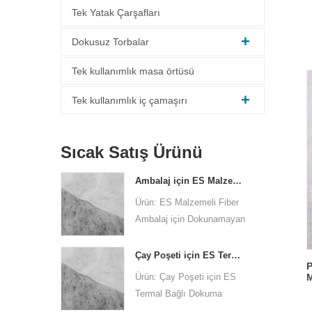
Tek Yatak Çarşafları
Dokusuz Torbalar
Tek kullanımlık masa örtüsü
Tek kullanımlık iç çamaşırı
Sıcak Satış Ürünü
Ambalaj için ES Malzeme Elyaf Dokmamış kumaş
Ürün: ES Malzemeli Fiber
Ambalaj için Dokunamayan
Kumaş
Hammadde: PPPE
Çay Poşeti için ES Termal Bağlı Dokuma Olmayan Kumaş
P
Dokmamış teknoloji: termal
Ürün: Çay Poşeti için ES
M
bağlı
D
Termal Bağlı Dokuma
D
Noktalı tasarım: nokta
Olmayan Kumaş