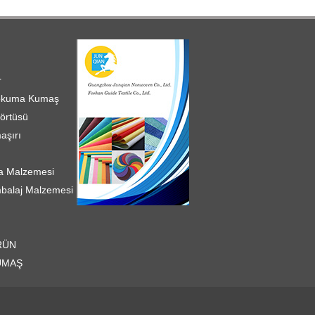
r
Dokuma Kumaş
 örtüsü
aşırı
a Malzemesi
alaj Malzemesi
RÜN
UMAŞ