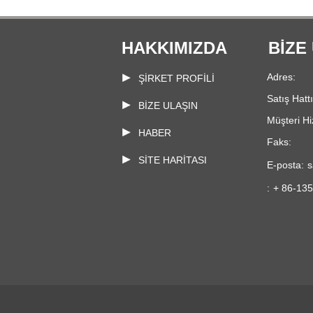
HAKKIMIZDA
BIZE
Adres:
ŞİRKET PROFİLİ
Satış Hattı
BIZE ULAŞIN
Müşteri Hi
HABER
Faks:
SITE HARITASI
E-posta:
s
:
+ 86-13