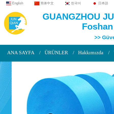
English
简体中文
한국어
日本語
GUANGZHOU JUN
Foshan
>> Güvendiğ
ANA SAYFA
ÜRÜNLER
Hakkımızda