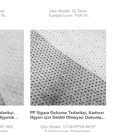
isi
Ürün Modeli: 02 Serisi
ifi
Kompozisyon: PVA lifi
mm içinde
Genişlik Özellikler: 1200mm içinde
 serilmiş
Nonwoven Tekniği: Islak serilmiş
Sınıf: notu
Düz
Noktalı Tasarım: Düz
Renkler: beyaz
8gsm
Ortalama ağırlık: 28gsm
arikçi,
PP Sigara Dokuma Tedarikçi, Kadınsı
ijyenik
Hijyen için Delikli Olmayan Dokuma
 PP Sigara
Malzemeler, Delikli Sigara Dokuma
Kumaş Toptan
HAP-W01
Ürün Modeli: GT-M-PPSB-W01P
pilen
Kompozisyon: Polipropilen