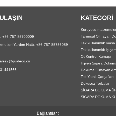
 ULAŞIN
KATEGORI
Koruyucu malzemele
Tarımsal Olmayan 
:
+86-757-85700009
Tek kullanımlık masa
zmetleri Yardım Hattı:
+86-757-85756089
Tek kullanımlık iç çam
Ot Kontrol Kumaşı
ales2@guideco.cn
Hijyen Sigara Dokum
531441566
Dokuma Olmayan Amb
Tek Yatak Çarşafları
Dokusuz Torbalar
SİGARA DOKUMA Ü
SİGARA DOKUMA K
Bağlantılar :