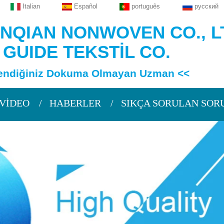
Italian
Español
português
русский
QIAN NONWOVEN CO., L
 GUIDE TEKSTİL CO.
iniz Dokuma Olmayan Uzman <<
VİDEO
HABERLER
SIKÇA SORULAN SOR