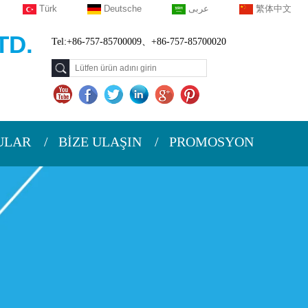
Türk
Deutsche
عربى
繁体中文
TD.
Tel:+86-757-85700009、+86-757-85700020
ULAR
BİZE ULAŞIN
PROMOSYON