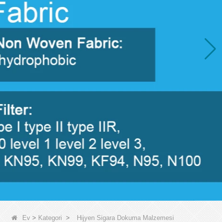
Ev
>
Kategori
>
Hijyen Sigara Dokuma Malzemesi