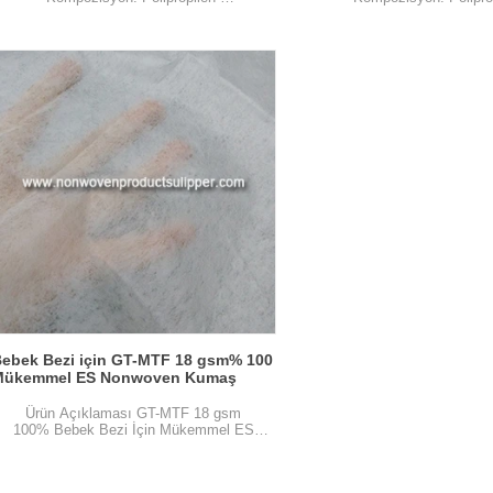
Gram: 20 gsm
Gram: 20 gsm
Şartname: özelleştirmek
Şartname: özelleşti
Beyaz renk
Beyaz renk
Örnek: ücretsiz temin edilebilir, navlun
Örnek: ücretsiz temin edileb
toplamak
toplamak
Özellik: Yumuşak, Yüksek mukavemetli
Özellik: Yumuşak, Yüksek 
ıslak, Hafif, Hidrofilik, Toksik olmayan,
ıslak, Hafif ve yumuşak, Hidr
Dermatolojik olarak nötr
olmayan, Dermatolojik ol
Uygulamalar: Bebek bezi (Bebek ve
Uygulamalar: Bebek bezi 
Yetişkin), Hijyenik ped, Hijyenik ped, İdrar
Yetişkin), Hijyenik ped, Hijye
Pad, vb.
Pad, vb.
ebek Bezi için GT-MTF 18 gsm% 100
Mükemmel ES Nonwoven Kumaş
Ürün Açıklaması GT-MTF 18 gsm
100% Bebek Bezi İçin Mükemmel ES
Nonwoven Kumaş madde Bebek
Bezi için GT-MTF 18 gsm% 100
Mükemme...