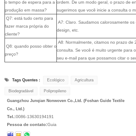
o tempo de espera para a
ordem. De um modo geral, o prazo de en
produção em massa?
sugerimos que você inicie a consulta o m
Q7: está tudo certo para
A7: Claro. Saudamos calorosamente os c
fazer marca própria do
design, etc.
cliente?
A8: Normalmente, citamos no prazo de 
Q8: quando posso obter o
consulta. Se você é muito urgente para o
preço?
seu e-mail para que possamos citar o se
Tags Quentes :
Ecológico
Agricultura
Biodegradável
Polipropileno
Guangzhou Junqian Nonwoven Co.,Ltd. (Foshan Guide Textile
Co., Ltd.)
Tel.:
0086-13630194191
Pessoa de contato:
Guia