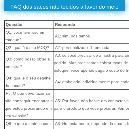
FAQ dos sacos não tecidos a favor do meio
ambiente da proteção da manga dos PP
Questão
Responda
Q1: você tem isso em
A1: sim, nós temos.
estoque?
Q2: qual é o seu MOQ?
A2: personalizado: 1 tonelada
A3: se você precisar de amostra para te
Q3: como posso obter a
pedido. Mas precisamos cobrar taxas de 
amostra?
estoque, você apenas paga o custo do fre
Q4: qual é o seu detalhe
A4: embalado individualmente para cada p
do pacote?
P5: O que devo fazer se
não conseguir encontrar o
A5: Por favor, não hesite em contactar-n
que estou procurando em
para o produto que você procurar. Vamos v
seu website?
Q6: o que acontece com
A6: Honestamente, depende da quantida