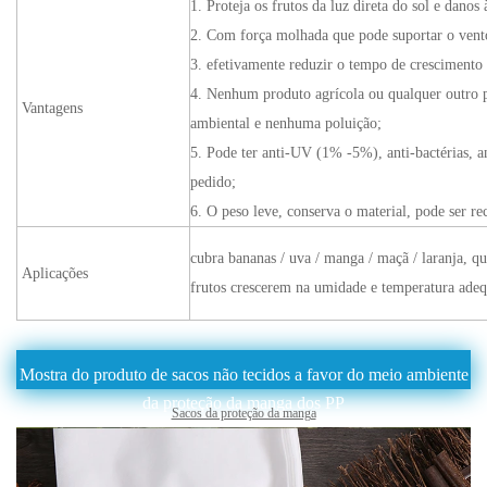
1. Proteja os frutos da luz direta do sol e danos 
2. Com força molhada que pode suportar o vent
3. efetivamente reduzir o tempo de crescimento
4. Nenhum produto agrícola ou qualquer outro p
Vantagens
ambiental e nenhuma poluição;
5. Pode ter anti-UV (1% -5%), anti-bactérias, a
pedido;
6. O peso leve, conserva o material, pode ser re
cubra bananas / uva / manga / maçã / laranja, qu
Aplicações
frutos crescerem na umidade e temperatura adeq
Mostra do produto de sacos não tecidos a favor do meio ambiente
da proteção da manga dos PP
Sacos da proteção da manga