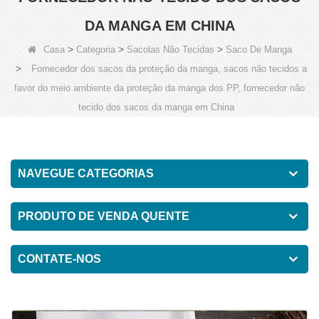
DA MANGA EM CHINA
>
>
>
Casa
Categoria
Sacolas Não Tecidas
Saco De Manga
>
Fornecedor dos sacos da proteção da manga, sacos não tecidos a
favor do meio ambiente da proteção da manga dos PP, fornecedor não
tecido dos sacos da manga em China
NAVEGUE CATEGORIAS
PRODUTO DE VENDA QUENTE
CONTATE-NOS