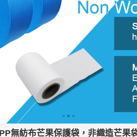
PP無紡布芒果保護袋，非織造芒果