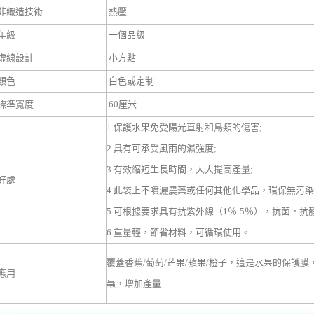
非織造技術
熱壓
年級
一個品級
虛線設計
小方點
顏色
白色或定制
標準寬度
60厘米
1.保護水果免受陽光直射和鳥類的傷害;
2.具有可承受風雨的濕強度;
3.有效縮短生長時間，大大提高產量;
好處
4.此袋上不噴灑農藥或任何其他化學品，環保無污染
5.可根據要求具有抗紫外線（1％-5％），抗菌，抗
6.重量輕，節省材料，可循環使用。
覆蓋香蕉/葡萄/芒果/蘋果/橙子，這是水果的保護
應用
蟲，增加產量