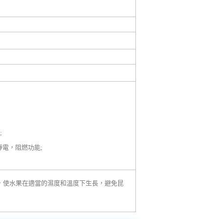
;
靜電，阻燃功能;
膜，使水果在適當的濕度和溫度下生長，避免昆