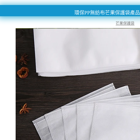
環保PP無紡布芒果保護袋產
芒果保護袋