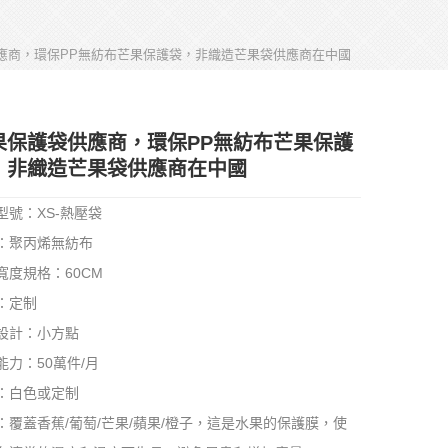
應商，環保PP無紡布芒果保護袋，非織造芒果袋供應商在中國
果保護袋供應商，環保PP無紡布芒果保護
，非織造芒果袋供應商在中國
型號：XS-熱壓袋
：聚丙烯無紡布
寬度規格：60CM
：定制
設計：小方點
能力：50萬件/月
：白色或定制
：覆蓋香蕉/葡萄/芒果/蘋果/橙子，這是水果的保護膜，使