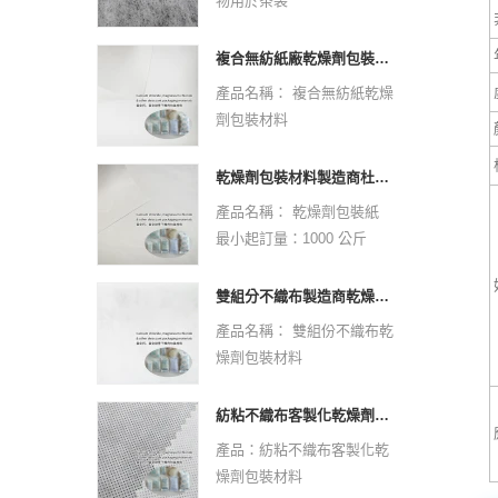
物用於茶袋
顏色：白色
原材料：PPPE
規格：自定義
非織造技術：熱鍵
複合無紡紙廠乾燥劑包裝材料
樣本：可以免費提供，貨運
虛線設計：點或平原
產品名稱： 複合無紡紙乾燥
要收集
克：25 GSM -30 GSM
劑包裝材料
應用程序：
顏色：白色
最小起訂量：1000 公斤
醫療（20-60GSM）：面
規格：自定義
材質：複合無紡紙
罩，尿布，床單，窗簾，枕
乾燥劑包裝材料製造商杜邦材料乾燥劑包裝紙
樣本：可以免費提供，貨運
規格：客製尺寸。
頭套，衛生等
產品名稱： 乾燥劑包裝紙
要收集
設計：歡迎客製化標誌和設
包裝（25-30GSM）：茶
最小起訂量：1000 公斤
應用程序：
計。歡迎來樣定做。
包，咖啡袋/濾紙，防塵蓋。
材質：杜邦材質
醫療（20-60GSM）：面
顏色：CMYK全色，
規格：客製尺寸。
罩，尿布，床單，窗簾，枕
雙組分不織布製造商乾燥劑包裝材料
Pantone顏色依顧客要求
設計：歡迎客製化標誌和設
頭套，衛生等
產品名稱： 雙組份不織布乾
重量：依尺寸和材質、厚度
計。歡迎來樣定做。
包裝（25-30GSM）：茶
燥劑包裝材料
交貨時間：確認最終藝術品
顏色：CMYK全色，
包，咖啡袋/濾紙，防塵蓋。
最小起訂量：1000 公斤
和訂單後 10-15 天
Pantone顏色依顧客要求
材質：雙組分不織布
紡粘不織布客製化乾燥劑包裝材料
重量：依尺寸和材質、厚度
規格：客製尺寸。
產品：紡粘不織布客製化乾
交貨時間：確認最終藝術品
設計：歡迎客製化標誌和設
燥劑包裝材料
和訂單後 10-15 天
計。歡迎來樣定做。