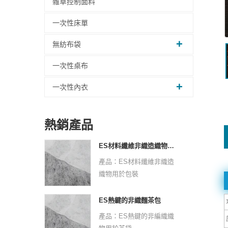
雜草控制面料
一次性床單
無紡布袋
一次性桌布
一次性內衣
熱銷產品
ES材料纖維非織造織物用於包裝
產品：ES材料纖維非織造
織物用於包裝
原材料：PPPE
非織造技術：熱鍵
ES熱鍵的非織麵茶包
虛線設計：點或平原
產品：ES熱鍵的非編織織
克：25 GSM -30 GSM