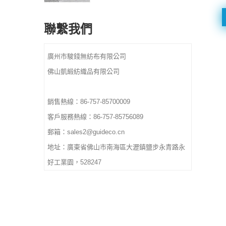
最小起訂量：1000 公斤
顏色：CMYK全色，
材質：紡粘不織布
Pantone顏色依顧客要求
聯繫我們
規格：客製尺寸。
重量：依尺寸和材質、厚度
設計：歡迎客製化標誌和設
交貨時間：確認最終藝術品
計。歡迎來樣定做。
廣州市駿錢無紡布有限公司
和訂單後 10-15 天
顏色：CMYK全色，
佛山凱緞紡織品有限公司
Pantone顏色依顧客要求
重量：依尺寸和材質、厚度
交貨時間：確認最終藝術品
銷售熱線：86-757-85700009
和訂單後 10-15 天
客戶服務熱線：86-757-85756089
郵箱：sales2@guideco.cn
地址：廣東省佛山市南海區大瀝鎮鹽步永青路永
好工業園，528247