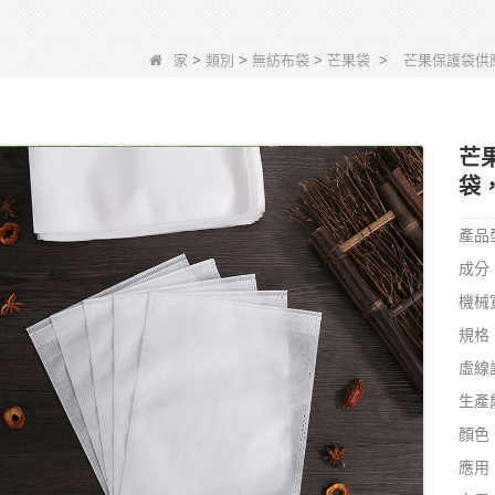
家
>
類別
>
無紡布袋
>
芒果袋
>
芒果保護袋供
芒
袋
產品
成分
機械
規格
虛線
生產
顏色
應用