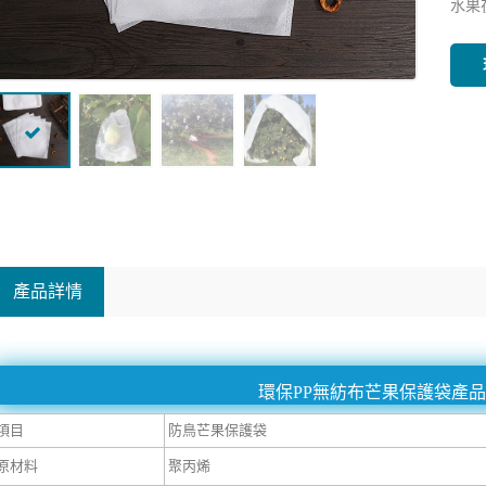
水果
產品詳情
環保PP無紡布芒果保護袋產
項目
防鳥芒果保護袋
原材料
聚丙烯