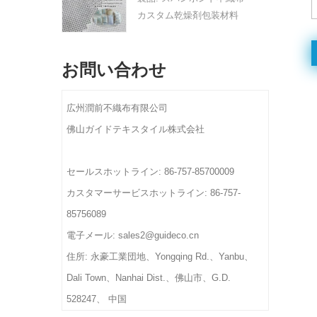
30GSM）：ティーバッ
デザイン: カスタムのロゴ
注文を確認してから10〜15
カスタム乾燥剤包装材料
重量: サイズと素材、厚さ
グ、コーヒーバッグ/ろ紙、
とデザインを歓迎します。
日
MOQ: 1000kg
に基づく
ダストプルーフカバー
OEM へようこそ。
素材: スパンボンド不織布
納期：最終アートワークと
色: CMYK のフルカラー、
お問い合わせ
仕様: カスタムサイズ。
注文を確認してから10〜15
顧客の要件としてのパント
デザイン: カスタムのロゴ
日
ン カラー
とデザインを歓迎します。
広州潤前不織布有限公司
重量: サイズと素材、厚さ
OEM へようこそ。
に基づく
佛山ガイドテキスタイル株式会社
色: CMYK のフルカラー、
納期：最終アートワークと
顧客の要件としてのパント
注文を確認してから10〜15
ン カラー
セールスホットライン: 86-757-85700009
日
重量: サイズと素材、厚さ
カスタマーサービスホットライン: 86-757-
に基づく
85756089
納期：最終アートワークと
電子メール: sales2@guideco.cn
注文を確認してから10〜15
日
住所: 永豪工業団地、Yongqing Rd.、Yanbu、
Dali Town、Nanhai Dist.、佛山市、G.D.
528247、 中国