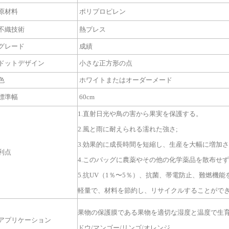
原材料
ポリプロピレン
不織技術
熱プレス
グレード
成績
ドットデザイン
小さな正方形の点
色
ホワイトまたはオーダーメード
標準幅
60cm
1.直射日光や鳥の害から果実を保護する。
2.風と雨に耐えられる濡れた強さ;
3.効果的に成長時間を短縮し、生産を大幅に増加
利点
4.このバッグに農薬やその他の化学薬品を散布せ
5.抗UV（1％〜5％）、抗菌、帯電防止、難燃機
軽量で、材料を節約し、リサイクルすることがで
果物の保護膜である果物を適切な湿度と温度で生育
アプリケーション
ドウ/マンゴー/リンゴ/オレンジ