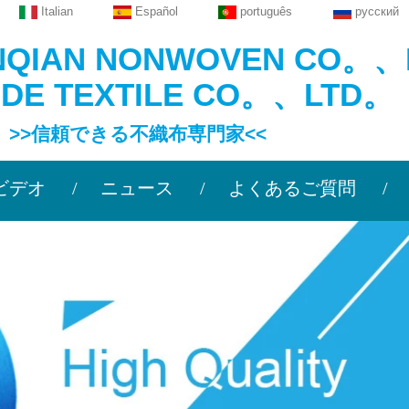
Italian
Español
português
русский
NQIAN NONWOVEN CO。、
IDE TEXTILE CO。、LTD。
頼できる不織布専門家<<
ビデオ
ニュース
よくあるご質問