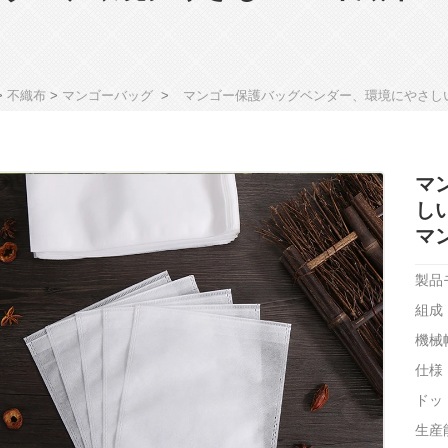
>
不織布
>
マンゴーバッグ
>
マンゴー保護バッグベンダー、環境にやさし
マ
し
マ
製品
組成
機械
仕様
ドッ
生産