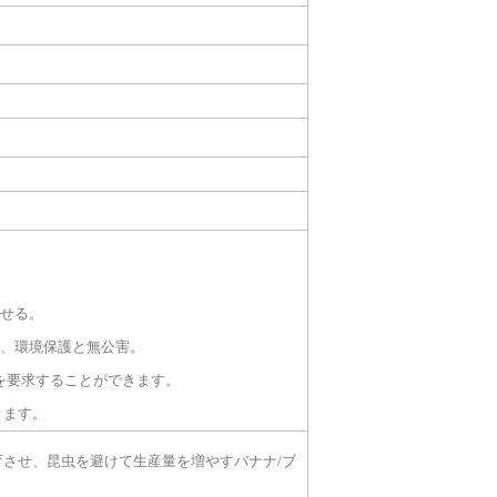
させる。
ず、環境保護と無公害。
能を要求することができます。
きます。
させ、昆虫を避けて生産量を増やすバナナ/ブ