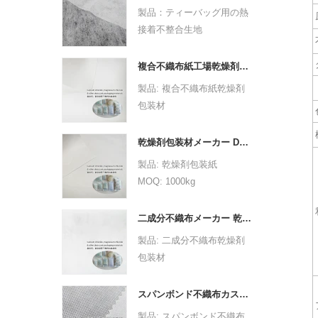
不織布テクノロジー：熱結
製品：ティーバッグ用の熱
合
接着不整合生地
点線のデザイン：ドットま
原料：PPPE
たはプレーン
不織布テクノロジー：熱結
複合不織布紙工場乾燥剤包装材
グラム：25 GSM -30 GSM
合
製品: 複合不織布紙乾燥剤
色：白
点線のデザイン：ドットま
包装材
仕様：カスタム
たはプレーン
MOQ: 1000kg
サンプル：充電するために
グラム：25 GSM -30 GSM
素材: 複合不織布紙
無料で提供できます
乾燥剤包装材メーカー DuPont 素材乾燥剤包装紙
色：白
仕様: カスタムサイズ。
アプリケーション：
製品: 乾燥剤包装紙
仕様：カスタム
デザイン: カスタムのロゴ
医療（20-60GSM）：フェ
MOQ: 1000kg
サンプル：充電するために
とデザインを歓迎します。
イスマスク、おむつ、ベッ
素材: デュポン素材
無料で提供できます
OEM へようこそ。
ドシート、カーテン、枕カ
仕様: カスタムサイズ。
アプリケーション：
二成分不織布メーカー 乾燥剤包装材
色: CMYK のフルカラー、
バー、衛生など
デザイン: カスタムのロゴ
医療（20-60GSM）：フェ
製品: 二成分不織布乾燥剤
顧客の要件としてのパント
パッケージング（25-
とデザインを歓迎します。
イスマスク、おむつ、ベッ
包装材
ン カラー
30GSM）：ティーバッ
OEM へようこそ。
ドシート、カーテン、枕カ
MOQ: 1000kg
重量: サイズと素材、厚さ
グ、コーヒーバッグ/ろ紙、
色: CMYK のフルカラー、
バー、衛生など
素材: 二成分不織布
に基づく
ダストプルーフカバー
スパンボンド不織布カスタム乾燥剤包装材料
顧客の要件としてのパント
パッケージング（25-
仕様: カスタムサイズ。
納期：最終アートワークと
製品: スパンボンド不織布
ン カラー