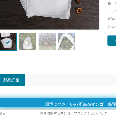
色：
アプ
果物
ンゴ
製品詳細
環境にやさしいPP不織布マンゴー保
項目
鳥を防御するマンゴープロテクションバッグ