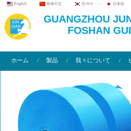
English
简体中文
한국어
日本語
GUANGZHOU JU
FOSHAN GU
>>信
ホーム
製品
我々について