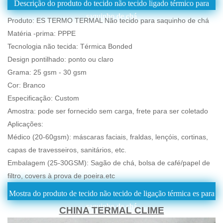
Descrição do produto do tecido não tecido ligado térmico para
saquinho de chá
Produto: ES TERMO TERMAL Não tecido para saquinho de chá
Matéria -prima: PPPE
Tecnologia não tecida: Térmica Bonded
Design pontilhado: ponto ou claro
Grama: 25 gsm - 30 gsm
Cor: Branco
Especificação: Custom
Amostra: pode ser fornecido sem carga, frete para ser coletado
Aplicações:
Médico (20-60gsm): máscaras faciais, fraldas, lençóis, cortinas,
capas de travesseiros, sanitários, etc.
Embalagem (25-30GSM): Sagão de chá, bolsa de café/papel de
filtro, covers à prova de poeira.etc
Mostra do produto de tecido não tecido de ligação térmica es para
saquinho de chá
CHINA TERMAL CLIME