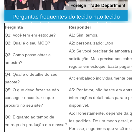
Perguntas frequentes do tecido não tecido
ligado térmico para saquinho de chá
Pergunta
Responder
Q1: Você tem em estoque?
A1: Sim, temos.
Q2: Qual é o seu MOQ?
A2: personalizado: 1ton
A3: Se você precisar de amostra 
Q3: Como posso obter a
solicitação. Mas precisamos cobr
amostra?
regular em estoque, basta pagar o
Q4: Qual é o detalhe do seu
A4: embalado individualmente par
pacote?
Q5: O que devo fazer se não
A5: Por favor, não hesite em entr
conseguir encontrar o que
informações detalhadas para o pr
procuro no seu site?
disponível.
A6: Honestamente, depende da q
Q6: E quanto ao tempo de
faz pedidos. De um modo geral, 
entrega da produção em massa?
Por isso, sugerimos que você inic