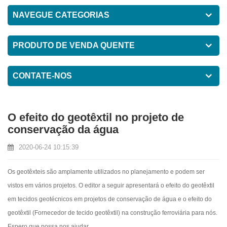
NAVEGUE CATEGORIAS
PRODUTO DE VENDA QUENTE
CONTATE-NOS
O efeito do geotêxtil no projeto de
conservação da água
2020-06-24 10:15:39
Os geotêxteis são amplamente utilizados no planejamento e podem ser
vistos em vários projetos. O editor a seguir apresentará o efeito do geotêxtil
em tecidos geotécnicos em projetos de conservação de água e o efeito do
geotêxtil (
Fornecedor de tecido geotêxtil
) na construção ferroviária para nós.
Espero que possa nos ajudar.