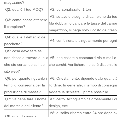
magazzino?
Q2: qual è il tuo MOQ?
A2: personalizzato: 1 ton
A3: se avete bisogno di campione da test
Q3: come posso ottenere
Ma dobbiamo caricare le tasse del campio
il campione?
magazzino, si paga solo il costo del trasp
Q4: qual è il dettaglio del
A4: confezionato singolarmente per ogni 
pacchetto?
Q5: cosa devo fare se
non riesco a trovare quello
A5: non esitate a contattarci via e-mail e 
che sto cercando sul tuo
che cerchi. Verificheremo se è disponibile
sito web?
Q6: per quanto riguarda i
A6: Onestamente, dipende dalla quantità de
tempi di consegna per la
l'ordine. In generale, il tempo di consegn
produzione di massa?
avviare la richiesta il prima possibile.
Q7: Va bene fare il nome
A7: certo. Accogliamo calorosamente i cl
del marchio del cliente?
design, ecc.
A8: di solito citiamo entro 24 ore dopo ave
Q8: quando posso