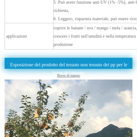
5. Può avere funzione anti-UV (1% -5%), anti-ba
richiesta;
6. Leggero, risparmia materiale, può essere ricic
coprire le banane / uva / mango / mela / arancia,
applicazioni
crescere i frutti nell'umidità e nella temperatura
produzione
Esposizione del prodotto del tessuto non tessuto dei pp per le
borse del mango
Borse di mango