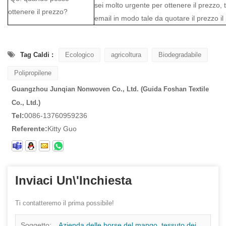
sei molto urgente per ottenere il prezzo, 
ottenere il prezzo?
email in modo tale da quotare il prezzo il
Tag Caldi :
Ecologico
agricoltura
Biodegradabile
Polipropilene
Guangzhou Junqian Nonwoven Co., Ltd. (Guida Foshan Textile
Co., Ltd.)
Tel:
0086-13760959236
Referente:
Kitty Guo
Inviaci Un\'inchiesta
Ti contatteremo il prima possibile!
Soggetto:
Azienda delle borse del mango, tessuto dei