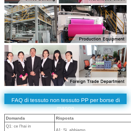
FAQ di tessuto non tessuto PP per borse di
mango
Domanda
Risposta
Q1: ce l'hai in
A1: Sì, abbiamo.