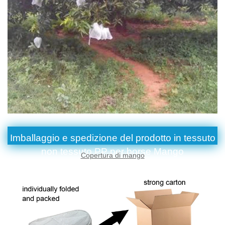
Imballaggio e spedizione del prodotto in tessuto
non tessuto PP per borse Mango
Copertura di mango