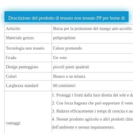
Descrizione del prodotto di tessuto non tessuto PP per borse di
mango
Articolo
Borsa per la protezione del mango anti-uccello
Materiale grezzo
polipropilene
Tecnologia non tessuto
Calore premendo
Grado
Un voto
Design punteggiato
piccoli punti quadrati
Colori
Bianco o su misura
Larghezza standard
60 centimetri
1. Proteggi i frutti dalla luce diretta del sole e d
2. Con forza bagnata che può sopportare il vento
3. Ridurre efficacemente i tempi di crescita e 
4. Nessun prodotto agricolo o altri prodotti chim
vantaggi
dell'ambiente e nessun inquinamento;