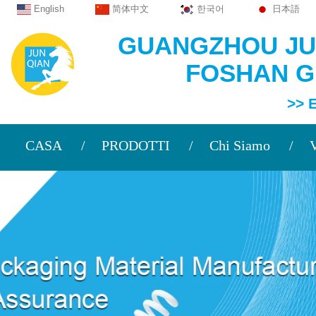
English
简体中文
한국어
日本語
GUANGZHOU JUN
FOSHAN GU
>> Esperto
CASA
PRODOTTI
Chi Siamo