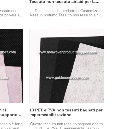
Tessuto non tessuto airlaid per la
carta da tatuaggio del tatuaggio
essuto non
Descrizione del prodotto di Customize
nza polvere a
Nessun profumo Tessuto non tessuto airlaid
per l'articolo di carta del wipe del tatuaggio
personalizza nessun profumo Airlaid non
tessuto ...
mici
13 PET e PVA non tessuti bagnati per
 supporto e
impermeabilizzazione
agnato è fatto
Questo tessuto non tessuto bagnato è fatto
 È ampiamente
di PET e PVA. È ampiamente usato in