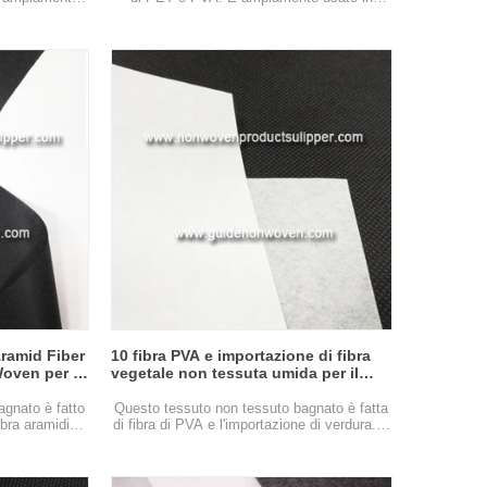
r ricamare,
apparecchiature elettriche, industria
 in grado di
elettrica. Può rendere l'effetto di
à e parità, un
smorzamento, attraverso lo spessore
CD più basso,
diverso non tessuto, il livello di permeabilità
lo meccanica,
dell'aria, non tossico e innocuo, verde
a.
e ambiente, può essere biodegradabile
naturalmente.
Aramid Fiber
10 fibra PVA e importazione di fibra
Woven per la
vegetale non tessuta umida per il
 acustica /
cappello da cuoco monouso
agnato è fatto
Questo tessuto non tessuto bagnato è fatta
fibra aramidica
di fibra di PVA e l'importazione di verdura. È
ente usato in
ampiamente usato in hotel, pensioni,
, electro
ristoranti, vari cappello a gettoni a gettoni.
tronica di
E gli cappelli chef di questo genere non