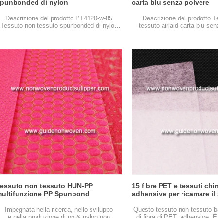
punbonded di nylon
carta blu senza polvere
Descrizione del prodotto PT4120-w-85
Descrizione del prodotto T
Tessuto non tessuto spunbonded di nylon
tessuto airlaid carta blu se
Articolo PT4120-w-85 Tessuto non tessuto
rilievo speciale Articolo Tessuto non tessuto
spunbonded di nylon ...
airlaid spec...
essuto non tessuto HUN-PP
15 fibre PET e tessuti chi
ultifunzione PP Spunbond
adhensive per ricamare il
l'indumento
Impegnata nella ricerca, nello sviluppo
Questo tessuto non tessuto b
e nella produzione di pp & nylon non
di fibra di PET, adhensive.