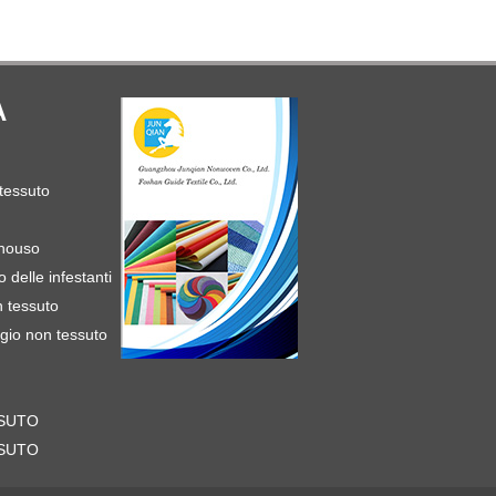
A
tessuto
onouso
o delle infestanti
n tessuto
gio non tessuto
SUTO
SUTO