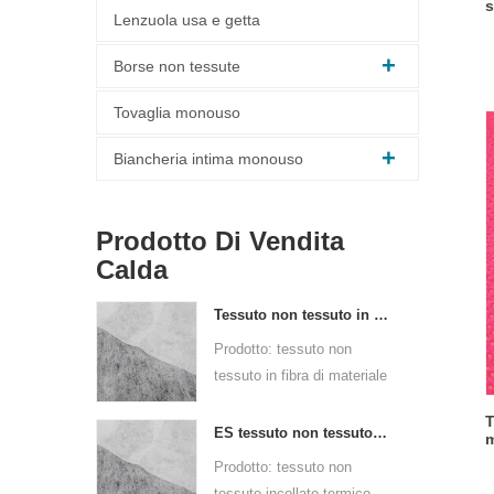
s
Lenzuola usa e getta
Borse non tessute
Tovaglia monouso
Biancheria intima monouso
Prodotto Di Vendita
Calda
Tessuto non tessuto in fibra di materiale ES per imballaggi
Prodotto: tessuto non
tessuto in fibra di materiale
ES per l'imballaggio
T
Materiale prima: PPPE
ES tessuto non tessuto legato termico per bustina di tè
m
Tecnologia non tessuta:
Prodotto: tessuto non
legame termico
tessuto incollato termico