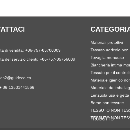
del prodotto importato ma il prezzo è
inferiore alla metà del prodotto di
importazione.
ATTACI
CATEGORI
Materiali protettivi
Tessuto agricolo non 
ta di vendita:
+86-757-85700009
Tovaglia monouso
ta del servizio clienti:
+86-757-85756089
Biancheria intima m
Tessuto per il controll
les2@guideco.cn
Materiale igienico no
+ 86-13531441566
Materiale da imballag
Lenzuola usa e getta
Borse non tessute
TESSUTO NON TES
TESSUTO NON TES
PRODOTTO