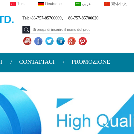
Türk
Deutsche
عربى
繁体中文
TD.
Tel:+86-757-85700009、+86-757-85700020
I
CONTATTACI
PROMOZIONE