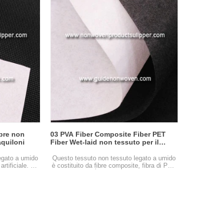
, antipolvere,
tessuti sono chiari e luminosi, sani e pratici:
o può rendere
riducono le emissioni di acqua e di emissioni
so lo spessore
esterne, riducono i costi complessivi
di permeabilità
e promuovono l'immagine alberghiera, non
ocuo, verde
tossici e innocenti riflettono l'umanità degli
degradabile
operatori al personale.
ibre non
03 PVA Fiber Composite Fiber PET
aquiloni
Fiber Wet-laid non tessuto per il
ricamo di sostegno
egato a umido
Questo tessuto non tessuto legato a umido
artificiale. È
è costituito da fibre composite, fibra di PET
i aquiloni,
e fibra di PVA. È ampiamente utilizzato nella
ipi di artware
macchina del calcolatore ricamare. E il
a prendendo
tessuto è il grammage di luce, ma può
che e innocue,
mantenere un'eccellente densità e parità, un
oscopicità, la
basso rapporto di resistenza MD / CD, una
un ottimo
semplice tensione di controllo meccanica,
ico.
una tensione moderata e una facile rottura.