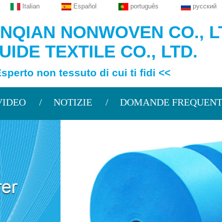
Italian
Español
português
русский
QIAN NONWOVEN CO., L
IDE TEXTILE CO., LTD.
 non tessuto di cui ti fidi <<
VIDEO
NOTIZIE
DOMANDE FREQUENT