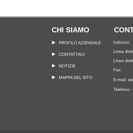
giorni dopo la conferma
della grafica finale e
dell'ordine
CHI SIAMO
CONT
Indirizzo:
PROFILO AZIENDALE
Linea diret
CONTATTACI
Linea diret
NOTIZIE
Fax:
MAPPA DEL SITO
E-mail:
sa
Telefono: