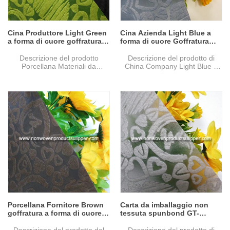
Cina Produttore Light Green
Cina Azienda Light Blue a
a forma di cuore goffratura
forma di cuore Goffratura
GT-HSLIGR01 PP
GT-HSLIBL01 PP
Spunbonded Materiali per
Spunbonded Tessuto non
Descrizione del prodotto
Descrizione del prodotto di
imballaggio non tessuto
tessuto Confezione di fiori
Porcellana Materiali da
China Company Light Blue a
imballaggio non tessuti a trama
forma di cuore Goffratura GT-
spunbonded PP-HSLIGR01
HSLIBL01 PP Spunbonded
goffratura verde chiaro a forma
Tessuto non tessuto
di cuore Cina ...
Confezione di fiori ...
Porcellana Fornitore Brown
Carta da imballaggio non
goffratura a forma di cuore
tessuta spunbond GT-
GT-HSBR01 PP Spunbond
HSLIGR01 PP grigio chiaro a
non tessuto per borse
forma di cuore all'ingrosso
Descrizione del prodotto del
Descrizione del prodotto di