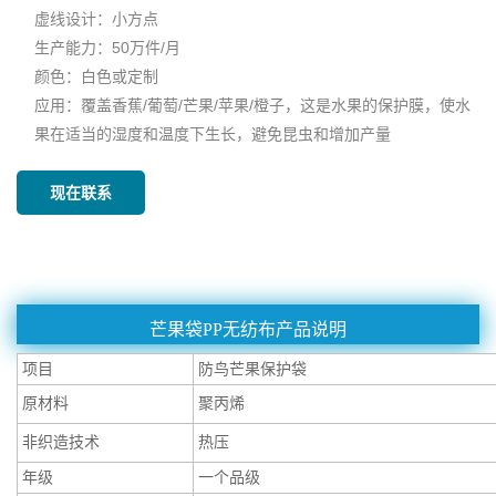
虚线设计：小方点
生产能力：50万件/月
颜色：白色或定制
应用：覆盖香蕉/葡萄/芒果/苹果/橙子，这是水果的保护膜，使水
果在适当的湿度和温度下生长，避免昆虫和增加产量
现在联系
芒果袋PP无纺布产品说明
项目
防鸟芒果保护袋
原材料
聚丙烯
非织造技术
热压
年级
一个品级