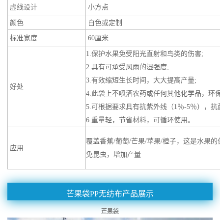
虚线设计
小方点
颜色
白色或定制
标准宽度
60厘米
1.保护水果免受阳光直射和鸟类的伤害;
2.具有可承受风雨的湿强度;
3.有效缩短生长时间，大大提高产量;
好处
4.此袋上不喷洒农药或任何其他化学品，环保
5.可根据要求具有抗紫外线（1％-5％），
6.重量轻，节省材料，可循环使用。
覆盖香蕉/葡萄/芒果/苹果/橙子，这是水
应用
免昆虫，增加产量
芒果袋PP无纺布产品展示
芒果袋