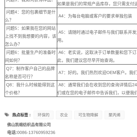
如果是我们的常规产品库存，您只需支付
问题4：您的包裹细节是什
A4：为每台电脑或客户的要求单独包装
么？
问题5：如果我在您的网站
A5：请随时通过电子邮件与我们联系并
上找不到我想要的内容，该
用。
怎么办？
问题6：批量生产的准备时
A6：老实说，这取决于订单数量和您下订
间如何？
此，我们建议您尽早开始查询。
Q7：制作客户自己的品牌
A7：好的。我们热烈欢迎OEM客户。我
名称是否可行？
Q8：我什么时候能得到这
A8：通常我们会在收到您的查询详情后2
个价格？
们或在您的电子邮件中告诉我们，以便我
热点标签 :
环保的
农业
可生物降解
聚丙烯
佛山凯缎纺织品有限公司
电话:
0086-13760959236