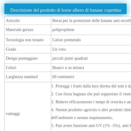
Descrizione del prodotto di borse albero di banane copertina
dedicata
Articolo
Borsa per la protezione delle banane anti-uccel
Materiale grezzo
polipropilene
Tecnologia non tessuto
Calore premendo
Grado
Un voto
Design punteggiato
piccoli punti quadrati
Colori
Bianco o su misura
Larghezza standard
60 centimetri
1. Proteggi i frutti dalla luce diretta del sole e d
2. Con forza bagnata che può sopportare il vento
3. Ridurre efficacemente i tempi di crescita e 
4. Nessun prodotto agricolo o altri prodotti chim
vantaggi
dell'ambiente e nessun inquinamento;
5. Può avere funzione anti-UV (1% -5%), anti-ba