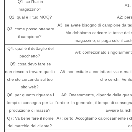
Q1: ce l'hai in
A1: 
magazzino?
Q2: qual è il tuo MOQ?
A2: pers
A3: se avete bisogno di campione da test
Q3: come posso ottenere
Ma dobbiamo caricare le tasse del c
il campione?
magazzino, si paga solo il cost
Q4: qual è il dettaglio del
A4: confezionato singolarmente
pacchetto?
Q5: cosa devo fare se
non riesco a trovare quello
A5: non esitate a contattarci via e-mail 
che sto cercando sul tuo
che cerchi. Verif
sito web?
Q6: per quanto riguarda i
A6: Onestamente, dipende dalla quantità
tempi di consegna per la
l'ordine. In generale, il tempo di consegn
produzione di massa?
avviare la rich
Q7: Va bene fare il nome
A7: certo. Accogliamo calorosamente i cl
del marchio del cliente?
de