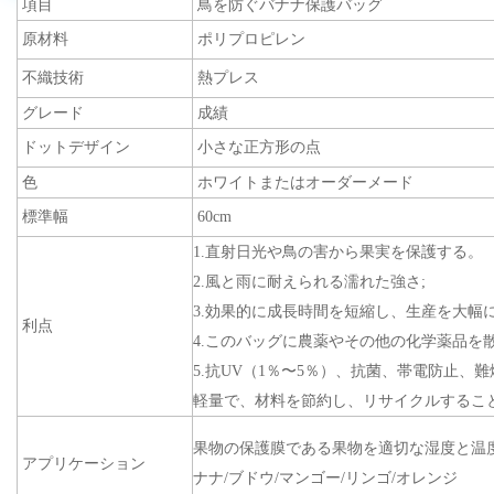
項目
鳥を防ぐバナナ保護バッグ
原材料
ポリプロピレン
不織技術
熱プレス
グレード
成績
ドットデザイン
小さな正方形の点
色
ホワイトまたはオーダーメード
標準幅
60cm
1.直射日光や鳥の害から果実を保護する。
2.風と雨に耐えられる濡れた強さ;
3.効果的に成長時間を短縮し、生産を大幅
利点
4.このバッグに農薬やその他の化学薬品を
5.抗UV（1％〜5％）、抗菌、帯電防止、
軽量で、材料を節約し、リサイクルするこ
果物の保護膜である果物を適切な湿度と温
アプリケーション
ナナ/ブドウ/マンゴー/リンゴ/オレンジ