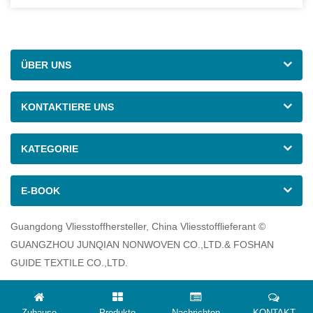
ÜBER UNS
KONTAKTIERE UNS
KATEGORIE
E-BOOK
Guangdong Vliesstoffhersteller, China Vliesstofflieferant ©
GUANGZHOU JUNQIAN NONWOVEN CO.,LTD.& FOSHAN
GUIDE TEXTILE CO.,LTD.
Zuhause
Produkte
Nachrichten
KONTAKT