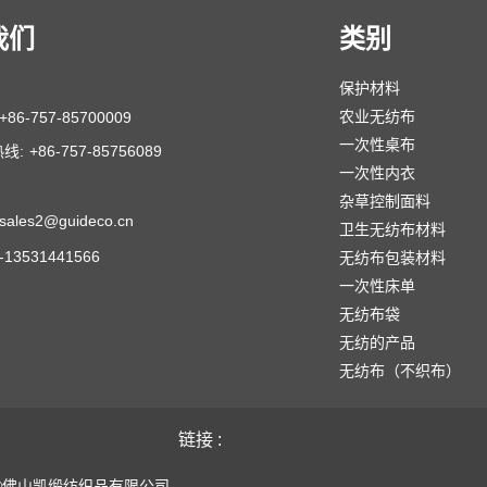
我们
类别
保护材料
农业无纺布
+86-757-85700009
一次性桌布
线:
+86-757-85756089
一次性内衣
杂草控制面料
sales2@guideco.cn
卫生无纺布材料
6-13531441566
无纺布包装材料
一次性床单
无纺布袋
无纺的产品
无纺布（不织布）
链接 :
©佛山凯缎纺织品有限公司