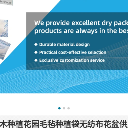
木种植花园毛毡种植袋无纺布花盆供