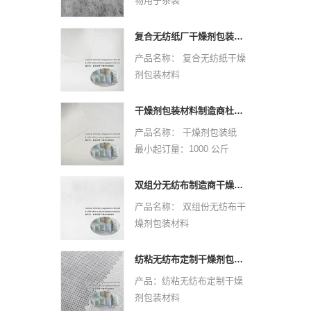
物用于茶袋
颜色：白色
原材料：PPPE
规格：自定义
非织造技术：热键
复合无纺纸厂干燥剂包装材料
样本：可以免费提供，货运
虚线设计：点或平原
产品名称： 复合无纺纸干燥
要收集
克：25 GSM -30 GSM
剂包装材料
应用程序：
颜色：白色
最小起订量：1000 公斤
医疗（20-60GSM）：面
规格：自定义
材质：复合无纺纸
罩，尿布，床单，窗帘，枕
干燥剂包装材料制造商杜邦材料干燥剂包装纸
样本：可以免费提供，货运
规格：定制尺寸。
头套，卫生等
产品名称： 干燥剂包装纸
要收集
设计：欢迎定制标志和设
包装（25-30GSM）：茶
最小起订量：1000 公斤
应用程序：
计。欢迎来样定做。
包，咖啡袋/滤纸，防尘盖。
材质：杜邦材质
医疗（20-60GSM）：面
颜色：CMYK全色，
规格：定制尺寸。
罩，尿布，床单，窗帘，枕
双组分无纺布制造商干燥剂包装材料
Pantone颜色按客户要求
设计：欢迎定制标志和设
头套，卫生等
产品名称： 双组份无纺布干
重量：根据尺寸和材料、厚
计。欢迎来样定做。
包装（25-30GSM）：茶
燥剂包装材料
度
颜色：CMYK全色，
包，咖啡袋/滤纸，防尘盖。
最小起订量：1000 公斤
交货时间：确认最终艺术品
Pantone颜色按客户要求
材质：双组分无纺布
和订单后 10-15 天
纺粘无纺布定制干燥剂包装材料
重量：根据尺寸和材料、厚
规格：定制尺寸。
产品：纺粘无纺布定制干燥
度
设计：欢迎定制标志和设
剂包装材料
交货时间：确认最终艺术品
计。欢迎来样定做。