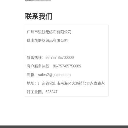
最小起订量：1000 公斤
和订单后 10-15 天
颜色：CMYK全色，
材质：纺粘无纺布
Pantone颜色按客户要求
联系我们
规格：定制尺寸。
重量：根据尺寸和材料、厚
设计：欢迎定制标志和设
度
计。欢迎来样定做。
广州市骏钱无纺布有限公司
交货时间：确认最终艺术品
颜色：CMYK全色，
和订单后 10-15 天
佛山凯缎纺织品有限公司
Pantone颜色按客户要求
重量：根据尺寸和材料、厚
度
销售热线：86-757-85700009
交货时间：确认最终艺术品
客户服务热线：86-757-85756089
和订单后 10-15 天
邮箱：sales2@guideco.cn
地址：广东省佛山市南海区大沥镇盐步永青路永
好工业园，528247