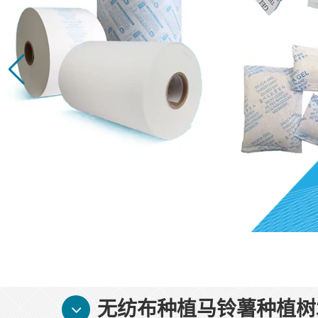
无纺布种植马铃薯种植树