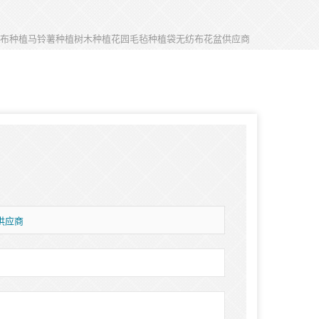
布种植马铃薯种植树木种植花园毛毡种植袋无纺布花盆供应商
供应商