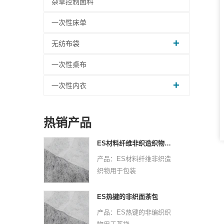
杂草控制面料
一次性床单
无纺布袋
一次性桌布
一次性内衣
热销产品
ES材料纤维非织造织物用于包装
产品：ES材料纤维非织造
织物用于包装
原材料：PPPE
非织造技术：热键
ES热键的非织面茶包
虚线设计：点或平原
产品：ES热键的非编织织
克：25 GSM -30 GSM