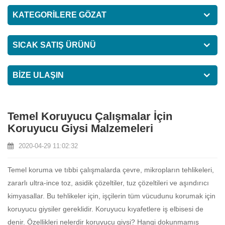
KATEGORİLERE GÖZAT
SICAK SATIŞ ÜRÜNÜ
BIZE ULAŞIN
Temel Koruyucu Çalışmalar İçin
Koruyucu Giysi Malzemeleri
2020-04-29 11:02:32
Temel koruma ve tıbbi çalışmalarda çevre, mikropların tehlikeleri,
zararlı ultra-ince toz, asidik çözeltiler, tuz çözeltileri ve aşındırıcı
kimyasallar. Bu tehlikeler için, işçilerin tüm vücudunu korumak için
koruyucu giysiler gereklidir. Koruyucu kıyafetlere iş elbisesi de
denir. Özellikleri nelerdir koruyucu giysi? Hangi dokunmamış