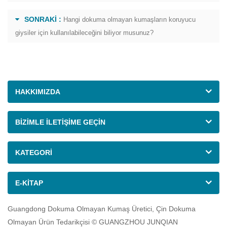
SONRAKI :
Hangi dokuma olmayan kumaşların koruyucu
giysiler için kullanılabileceğini biliyor musunuz?
HAKKIMIZDA
BIZIMLE ILETIŞIME GEÇIN
KATEGORI
E-KITAP
Guangdong Dokuma Olmayan Kumaş Üretici, Çin Dokuma
Olmayan Ürün Tedarikçisi © GUANGZHOU JUNQIAN