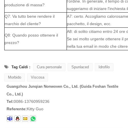
l'ordine. In generale, il tempo di 
produzione di massa?
suggeriamo di iniziare l'inchiesta i
Q7: Va tutto bene rendere il
A7: certo. Accogliamo calorosamen
marchio del cliente?
pacchetto, il design, ecc.
A8: di solito citiamo entro 24 ore d
Q8: Quando posso ottenere il
Se sei molto urgente ottenere il 
prezzo?
nella tua email in modo che citeres
Tag Caldi :
Cura personale
Spunlaced
Idrofilo
Morbido
Viscosa
Guangzhou Junqian Nonwoven Co., Ltd. (Guida Foshan Textile
Co., Ltd.)
Tel:
0086-13760959236
Referente:
Kitty Guo