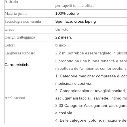
Articolo
per capelli in microfibra
100% cotone
Materia prima
Spunlace, cross laping
Tecnologia non tessuta
Grado
Un voto
22 mesh.
Design tratteggiato
Colori
bianco
2,2 m, potrebbe essere tagliato in picco
Larghezza standard
Il prodotto ha una buona tenacità e sen
Caratteristiche:
rispettosa dell'ambiente, confortevole, s
1. Categorie mediche: compresse di cot
medicinali e così via.
2. Categoriesanitarie: tovaglioli sanitari
Applicazioni
asciugamani facciali, salviette, intimo m
3.33 Categorie: Asciugamani, asciugama
e così via.
4. Belle categorie: cotone, rimozione de