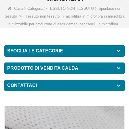
>
>
>
Casa
Categoria
TESSUTO NON TESSUTO
Spunlace non
>
tessuto
Tessuto non tessuto in microfibra in microfibra in microfibra
riutilizzabile per produttore di asciugamani per capelli in microfibra
SFOGLIA LE CATEGORIE
PRODOTTO DI VENDITA CALDA
CONTATTACI