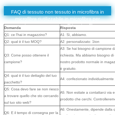
FAQ di tessuto non tessuto in microfibra in
microfibra riutilizzabile in microfibra per
asciugamano per capelli in microfibra
Domanda
Risposta
Q1: ce l'hai in magazzino?
A1: Sì, abbiamo.
Q2: qual è il tuo MOQ?
A2: personalizzato: 1ton
A3: Se hai bisogno di campione d
Q3: Come posso ottenere il
richiesta. Ma abbiamo bisogno di 
campione?
nostro prodotto normale in magazz
è gratuito.
Q4: qual è il tuo dettaglio del tuo
A4: confezionato individualmente p
pacchetto?
Q5: Cosa devo fare se non riesco
A5: Non esitate a contattarci via e
a trovare quello che sto cercando
prodotto che cerchi. Controlleremo
sul tuo sito web?
A6: Onestamente, dipende dalla qua
Q6: E il tempo di consegna per la