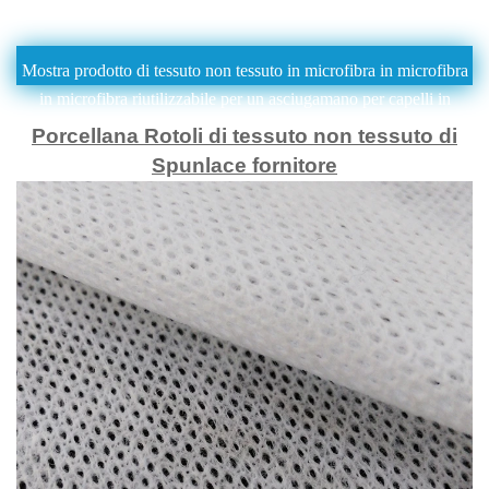
Mostra prodotto di tessuto non tessuto in microfibra in microfibra
in microfibra riutilizzabile per un asciugamano per capelli in
microfibra
Porcellana Rotoli di tessuto non tessuto di
Spunlace fornitore