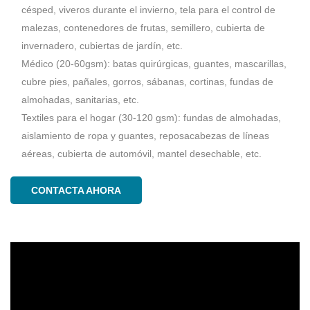
césped, viveros durante el invierno, tela para el control de
malezas, contenedores de frutas, semillero, cubierta de
invernadero, cubiertas de jardín, etc.
Médico (20-60gsm): batas quirúrgicas, guantes, mascarillas,
cubre pies, pañales, gorros, sábanas, cortinas, fundas de
almohadas, sanitarias, etc.
Textiles para el hogar (30-120 gsm): fundas de almohadas,
aislamiento de ropa y guantes, reposacabezas de líneas
aéreas, cubierta de automóvil, mantel desechable, etc.
CONTACTA AHORA