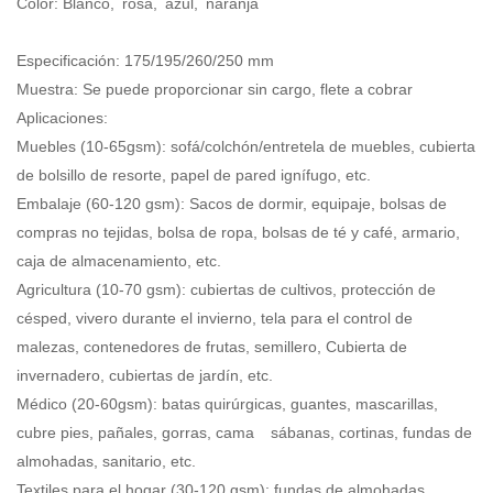
Color: Blanco, rosa, azul, naranja
Especificación: 175/195/260/250 mm
Muestra: Se puede proporcionar sin cargo, flete a cobrar
Aplicaciones:
Muebles (10-65gsm): sofá/colchón/entretela de muebles, cubierta
de bolsillo de resorte, papel de pared ignífugo, etc.
Embalaje (60-120 gsm): Sacos de dormir, equipaje, bolsas de
compras no tejidas, bolsa de ropa, bolsas de té y café, armario,
caja de almacenamiento, etc.
Agricultura (10-70 gsm): cubiertas de cultivos, protección de
césped, vivero durante el invierno, tela para el control de
malezas, contenedores de frutas, semillero,
Cubierta de
invernadero, cubiertas de jardín, etc.
Médico (20-60gsm): batas quirúrgicas, guantes, mascarillas,
cubre pies, pañales, gorras, cama
sábanas, cortinas, fundas de
almohadas,
sanitario, etc.
Textiles para el hogar (30-120 gsm): fundas de almohadas,