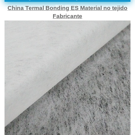
para envases
China Termal Bonding ES Material no tejido
Fabricante