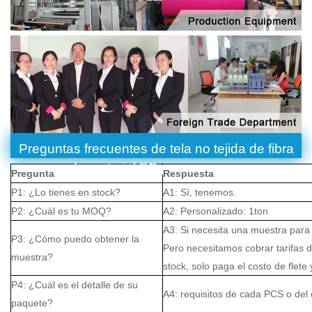
Preguntas frecuentes de tela no tejida de fibra
de material ES para envases
Pregunta
Respuesta
P1: ¿Lo tienes en stock?
A1: Sí, tenemos.
P2: ¿Cuál es tu MOQ?
A2: Personalizado: 1ton
A3: Si necesita una muestra para
P3: ¿Cómo puedo obtener la
Pero necesitamos cobrar tarifas d
muestra?
stock, solo paga el costo de flete 
P4: ¿Cuál es el detalle de su
A4: requisitos de cada PCS o del c
paquete?