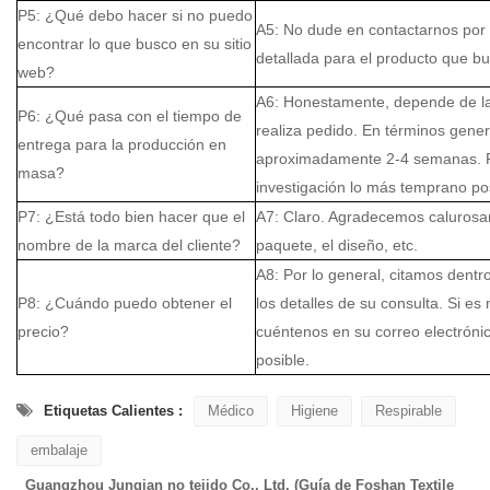
P5: ¿Qué debo hacer si no puedo
A5: No dude en contactarnos por c
encontrar lo que busco en su sitio
detallada para el producto que bu
web?
A6: Honestamente, depende de la
P6: ¿Qué pasa con el tiempo de
realiza pedido. En términos gener
entrega para la producción en
aproximadamente 2-4 semanas. Po
masa?
investigación lo más temprano pos
P7: ¿Está todo bien hacer que el
A7: Claro. Agradecemos calurosam
nombre de la marca del cliente?
paquete, el diseño, etc.
A8: Por lo general, citamos dent
P8: ¿Cuándo puedo obtener el
los detalles de su consulta. Si e
precio?
cuéntenos en su correo electrónic
posible.
Etiquetas Calientes :
Médico
Higiene
Respirable
embalaje
Guangzhou Junqian no tejido Co., Ltd. (Guía de Foshan Textile