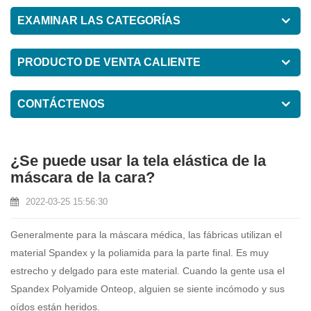
EXAMINAR LAS CATEGORÍAS
PRODUCTO DE VENTA CALIENTE
CONTÁCTENOS
¿Se puede usar la tela elástica de la
máscara de la cara?
2022-03-25 15:56:30
Generalmente para la máscara médica, las fábricas utilizan el
material Spandex y la poliamida para la parte final. Es muy
estrecho y delgado para este material. Cuando la gente usa el
Spandex Polyamide Onteop, alguien se siente incómodo y sus
oídos están heridos.