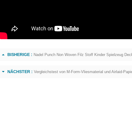
BISHERIGE :
Nadel Punch Non Woven Filz Stoff Kinder Spielzeug Dec
NÄCHSTER :
Vergleichstest von M-Form-Vliesmaterial und Airlaid-Papi