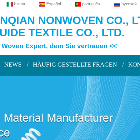
Italian
Español
português
русский
QIAN NONWOVEN CO., L
IDE TEXTILE CO., LTD.
 Expert, dem Sie vertrauen <<
NEWS
HÄUFIG GESTELLTE FRAGEN
KON