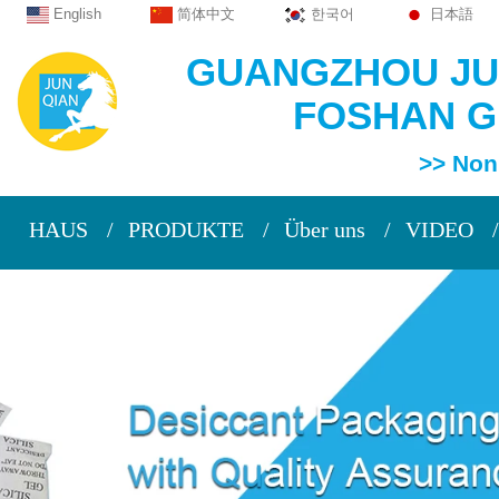
English
简体中文
한국어
日本語
GUANGZHOU JUN
FOSHAN GU
>> Non Woven
HAUS
PRODUKTE
Über uns
VIDEO