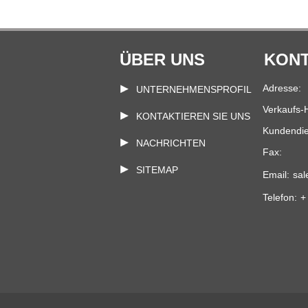
Bestätigung der
endgültigen Vorlage und
Bestellung
ÜBER UNS
KONT
Adresse:
UNTERNEHMENSPROFIL
Verkaufs-H
KONTAKTIEREN SIE UNS
Kundendie
NACHRICHTEN
Fax:
SITEMAP
Email:
sal
Telefon:
+