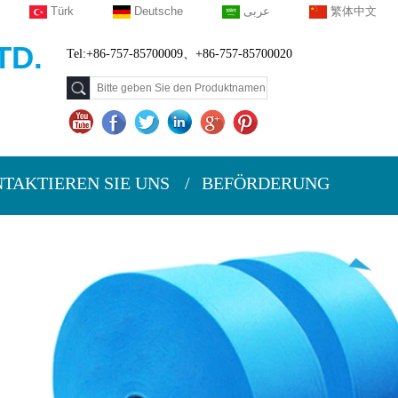
Türk
Deutsche
عربى
繁体中文
TD.
Tel:+86-757-85700009、+86-757-85700020
TAKTIEREN SIE UNS
BEFÖRDERUNG