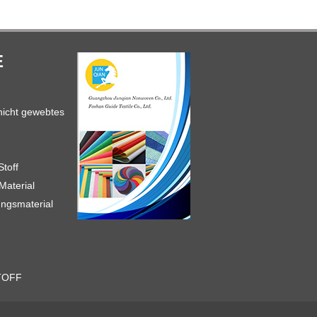
E
 nicht gewebtes
toff
aterial
ngsmaterial
TOFF