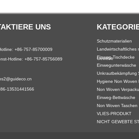
AKTIERE UNS
KATEGORI
Schutzmaterialien
Landwirtschaftliches
otline:
+86-757-85700009
Einweg-Tischdecke
Gewebe
nst-Hotline:
+86-757-85756089
Einwegunterwäsche
Unkrautbekämpfung S
es2@guideco.cn
Hygiene Non Woven M
 86-13531441566
Non Woven Verpacku
Einweg-Bettwäsche
Non Woven Taschen
VLIES-PRODUKT
NICHT GEWEBTE S