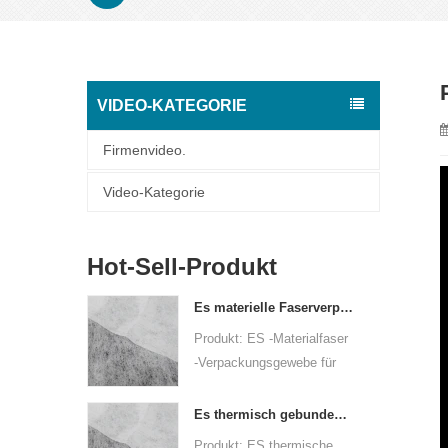
VIDEO-KATEGORIE
Firmenvideo.
Video-Kategorie
Hot-Sell-Produkt
Es materielle Faserverpackungsgewebe für Verpackungen
Produkt: ES -Materialfaser
-Verpackungsgewebe für
Verpackungen
Rohmaterial: PPPE
Es thermisch gebundener nicht gewebter Stoff für Teebeutel
Nicht -verwobene
Produkt: ES thermische