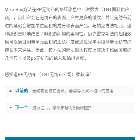
Mike Rex方法在PP无纺布的挤压染色中非常强大（
TNT面料供应
商
），因此它会在无纺布的表面上产生更多的皱纹，并且无纺布前
进​​的延迟会增加单位面积的成分和表面产品。与帕克方法相比，这
种编织更好地改善了非织造织物的柔韧性。迈克雷克斯法的起绉效
果可以通过测量单元面积的生长程度或通过光学手段测量无纺布的
伸长率来评估。因此，该方法的解决很大程度上取决于绉纹区域的
几何尺寸以及pp无纺布的输入和输出速度。
您知道PP无纺布（
TNT无纺布公司
）柔软吗？
以前的 :
无纺布套袋在香蕉，葡萄等水果种植中的应用
下一个 :
流行之后，熔喷市场将如何调整？