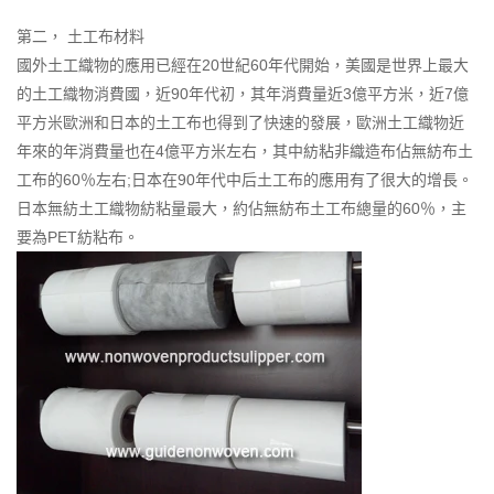
第二，
土工布材料
國外土工織物的應用已經在20世紀60年代開始，美國是世界上最大
的土工織物消費國，近90年代初，其年消費量近3億平方米，近7億
平方米歐洲和日本的土工布也得到了快速的發展，歐洲土工織物近
年來的年消費量也在4億平方米左右，其中紡粘非織造布佔無紡布土
工布的60％左右;日本在90年代中后土工布的應用有了很大的增長。
日本無紡土工織物紡粘量最大，約佔無紡布土工布總量的60％，主
要為PET紡粘布。