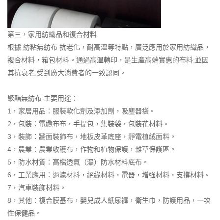
第三，家用紡織品和復合材料
根據
紡粘無紡布
抗老化，耐高溫等特點，廣泛應用於家用紡織品，
複合材料，箱包材料。通過高溫轉印，是生產高端實惠的布料;並因
其抗衰老;受到廣大消費者的一致認同。
聚酯無紡布
主要用途：
1，家居用品：服裝軟化劑及添加劑，吸塵器袋。
2，包裝：電纜布布，手提包，集裝袋，包裝花材料。
3，裝飾：牆面裝飾布，地板皮革底座，靜電植絨面料。
4，農業：農業收穫布，作物和植物保護，雜草保護區。
5，防水材質：高檔透氣（濕）防水材料底布。
6，工業應用：過濾材料，絕緣材料，電器，增強材料，支撐材料。
7，汽車裝飾材料。
8，其他：複合膜基布，嬰兒成人紙尿褲，衛生巾，防護用品，一次
性保健品。