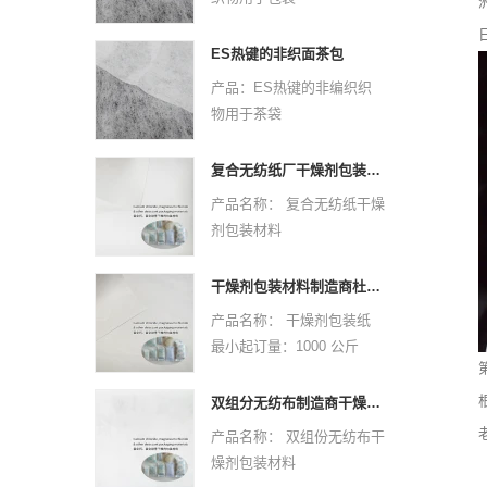
原材料：PPPE
非织造技术：热键
ES热键的非织面茶包
虚线设计：点或平原
产品：ES热键的非编织织
克：25 GSM -30 GSM
物用于茶袋
颜色：白色
原材料：PPPE
规格：自定义
非织造技术：热键
复合无纺纸厂干燥剂包装材料
样本：可以免费提供，货运
虚线设计：点或平原
产品名称： 复合无纺纸干燥
要收集
克：25 GSM -30 GSM
剂包装材料
应用程序：
颜色：白色
最小起订量：1000 公斤
医疗（20-60GSM）：面
规格：自定义
材质：复合无纺纸
罩，尿布，床单，窗帘，枕
干燥剂包装材料制造商杜邦材料干燥剂包装纸
样本：可以免费提供，货运
规格：定制尺寸。
头套，卫生等
产品名称： 干燥剂包装纸
要收集
设计：欢迎定制标志和设
包装（25-30GSM）：茶
最小起订量：1000 公斤
应用程序：
计。欢迎来样定做。
包，咖啡袋/滤纸，防尘盖。
材质：杜邦材质
医疗（20-60GSM）：面
颜色：CMYK全色，
规格：定制尺寸。
罩，尿布，床单，窗帘，枕
双组分无纺布制造商干燥剂包装材料
Pantone颜色按客户要求
设计：欢迎定制标志和设
头套，卫生等
产品名称： 双组份无纺布干
重量：根据尺寸和材料、厚
计。欢迎来样定做。
包装（25-30GSM）：茶
燥剂包装材料
度
颜色：CMYK全色，
包，咖啡袋/滤纸，防尘盖。