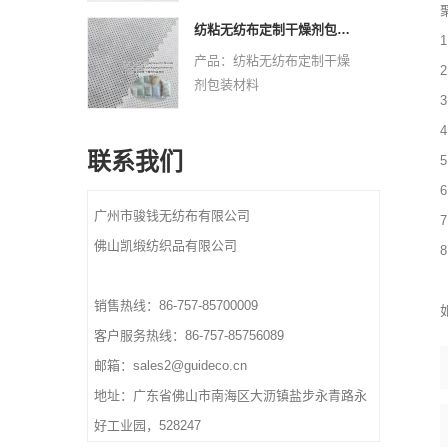
最小起订量：1000 公斤
交货时间：确认最终艺术品
Pantone颜色按客户要求
材质：双组分无纺布
和订单后 10-15 天
纺粘无纺布定制干燥剂包装材料
重量：根据尺寸和材料、厚
规格：定制尺寸。
产品：纺粘无纺布定制干燥
度
设计：欢迎定制标志和设
剂包装材料
交货时间：确认最终艺术品
计。欢迎来样定做。
最小起订量：1000 公斤
和订单后 10-15 天
颜色：CMYK全色，
材质：纺粘无纺布
Pantone颜色按客户要求
联系我们
规格：定制尺寸。
重量：根据尺寸和材料、厚
设计：欢迎定制标志和设
度
计。欢迎来样定做。
广州市骏钱无纺布有限公司
交货时间：确认最终艺术品
颜色：CMYK全色，
和订单后 10-15 天
佛山凯缎纺织品有限公司
Pantone颜色按客户要求
重量：根据尺寸和材料、厚
度
销售热线：86-757-85700009
交货时间：确认最终艺术品
客户服务热线：86-757-85756089
和订单后 10-15 天
邮箱：sales2@guideco.cn
地址：广东省佛山市南海区大沥镇盐步永青路永
好工业园，528247