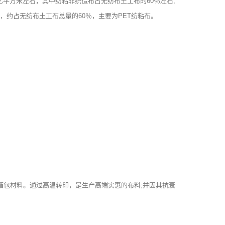
平方米左右，其中纺粘非织造布占无纺布土工布的60％左右;
，约占无纺布土工布总量的60％，主要为PET纺粘布。
包材料。通过高温转印，是生产高端实惠的布料;并因其抗衰