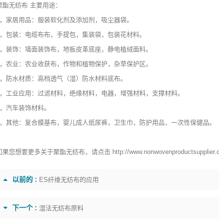
聚酯无纺布
主要用途：
1，家居用品：服装软化剂及添加剂，吸尘器袋。
2，包装：电缆布布，手提包，集装袋，包装花材料。
3，装饰：墙面装饰布，地板皮革底座，静电植绒面料。
4，农业：农业收获布，作物和植物保护，杂草保护区。
5，防水材质：高档透气（湿）防水材料底布。
6，工业应用：过滤材料，绝缘材料，电器，增强材料，支撑材料。
7，汽车装饰材料。
8，其他：复合膜基布，婴儿成人纸尿裤，卫生巾，防护用品，一次性保健品。
如果您想要更多关于聚酯无纺布，请点击
http://www.nonwovenproductsuppli
以前的 :
ES纤维无纺布的应用
下一个 :
湿法无纺布原料