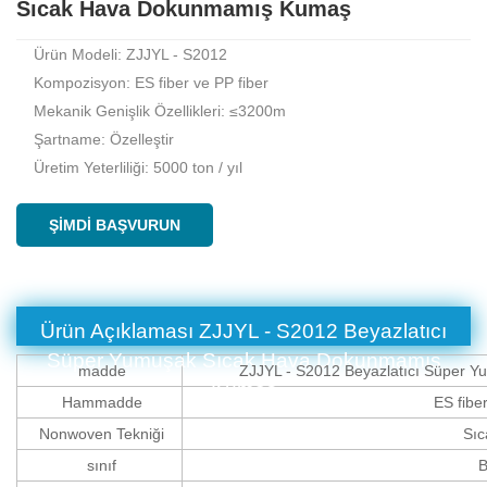
Sıcak Hava Dokunmamış Kumaş
Ürün Modeli: ZJJYL - S2012
Kompozisyon: ES fiber ve PP fiber
Mekanik Genişlik Özellikleri: ≤3200m
Şartname: Özelleştir
Üretim Yeterliliği: 5000 ton / yıl
ŞIMDI BAŞVURUN
Ürün Açıklaması
ZJJYL - S2012 Beyazlatıcı
Süper Yumuşak Sıcak Hava Dokunmamış
madde
ZJJYL - S2012 Beyazlatıcı Süper
Kumaş
Hammadde
ES fiber
Nonwoven Tekniği
Sıc
sınıf
B