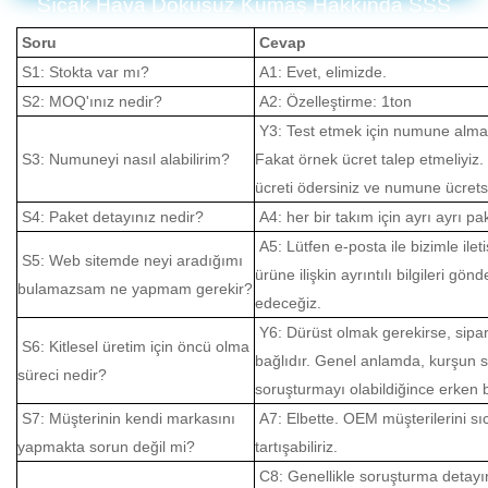
Sıcak Hava Dokusuz Kumaş Hakkında SSS
Soru
Cevap
S1: Stokta var mı?
A1: Evet, elimizde.
S2: MOQ'ınız nedir?
A2: Özelleştirme: 1ton
Y3: Test etmek için numune almanı
S3: Numuneyi nasıl alabilirim?
Fakat örnek ücret talep etmeliyiz
ücreti ödersiniz ve numune ücretsi
S4: Paket detayınız nedir?
A4: her bir takım için ayrı ayrı p
A5: Lütfen e-posta ile bizimle il
S5: Web sitemde neyi aradığımı
ürüne ilişkin ayrıntılı bilgileri g
bulamazsam ne yapmam gerekir?
edeceğiz.
Y6: Dürüst olmak gerekirse, sipari
S6: Kitlesel üretim için öncü olma
bağlıdır. Genel anlamda, kurşun s
süreci nedir?
soruşturmayı olabildiğince erken b
S7: Müşterinin kendi markasını
A7: Elbette. OEM müşterilerini sıc
yapmakta sorun değil mi?
tartışabiliriz.
C8: Genellikle soruşturma detayını