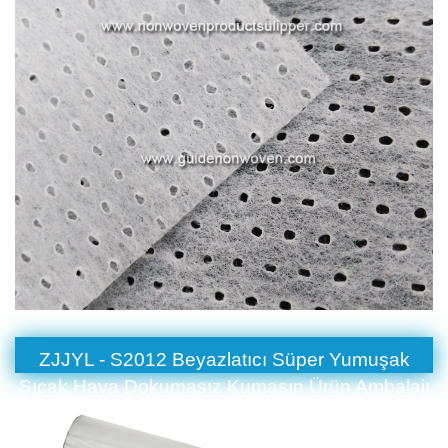
ZJJYL - S2012 Beyazlatıcı Süper Yumuşak
Sıcak Hava Dokumasız Kumaşın Ürün Ambalajı
ve Nakliye