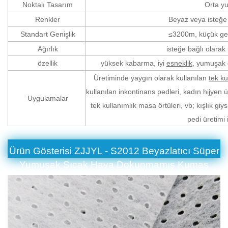
Noktalı Tasarım
Orta yu
Renkler
Beyaz veya isteğe 
Standart Genişlik
≤3200m, küçük geni
Ağırlık
isteğe bağlı olara
özellik
yüksek kabarma, iyi
esneklik
, yumuşak 
Üretiminde yaygın olarak kullanılan
tek ku
kullanılan inkontinans pedleri, kadın hijyen 
Uygulamalar
tek kullanımlık masa örtüleri, vb; kışlık giy
pedi üretimi 
Ürün Gösterisi
ZJJYL - S2012 Beyazlatıcı Süper
Yumuşak Sıcak Hava Dokunmamış Kumaş