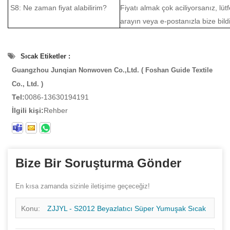
S8: Ne zaman fiyat alabilirim?
Fiyatı almak çok aciliyorsanız, lüt
arayın veya e-postanızla bize bildi
Sıcak Etiketler :
Guangzhou Junqian Nonwoven Co.,Ltd. ( Foshan Guide Textile
Co., Ltd. )
Tel:
0086-13630194191
İlgili kişi:
Rehber
Bize Bir Soruşturma Gönder
En kısa zamanda sizinle iletişime geçeceğiz!
Konu:
ZJJYL - S2012 Beyazlatıcı Süper Yumuşak Sıcak
Hava Dokunmamış Kumaş