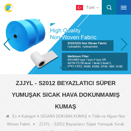
Türk
ZJJYL - S2012 BEYAZLATICI SÜPER
YUMUŞAK SICAK HAVA DOKUNMAMIŞ
KUMAŞ
>
>
>
Ev
Kategori
SİGARA DOKUMA KUMAŞ
Tıbbi ve Hijyen Non
>
Woven Fabric
ZJJYL - S2012 Beyazlatıcı Süper Yumuşak Sıcak