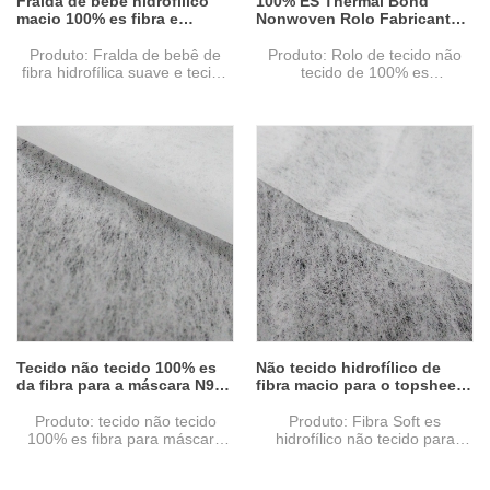
Fralda de bebê hidrofílico
100% ES Thermal Bond
macio 100% es fibra e
Nonwoven Rolo Fabricante
guardanapo sanitário
Fabricante
Fabricante de tecido não
Produto: Fralda de bebê de
Produto: Rolo de tecido não
tecido
fibra hidrofílica suave e tecido
tecido de 100% es
sanitário tecido não tecido
Matéria-prima: pp + pe
Matéria-prima: pp + pe
Tecnologia não tecida:
Tecnologia não tecida:
calendário térmico
calendário térmico
Design pontilhado: ponto
Design pontilhado: ponto
Grama: 25 gsm
Grama: 25 gsm
Cor branca
Cor branca
Especificação: 17.5cm.
Especificação: 17.5cm.
Amostra: pode ser fornecido
Amostra: pode ser fornecido
sem custo, frete a ser coletado
sem custo, frete a ser coletado
Formulários:
Formulários:
Medical (20-60GSM):
Medical (20-60GSM):
Máscaras de rosto, fraldas,
Máscaras de rosto, fraldas,
lençóis, cortinas, capas de
lençóis, cortinas, capas de
travesseiro, sanitárias, etc
travesseiro, sanitárias, etc
Tecido não tecido 100% es
Não tecido hidrofílico de
da fibra para a máscara N95
fibra macio para o topsheet
fornecedor
do guardanapo sanitário
distribuidor
Produto: tecido não tecido
Produto: Fibra Soft es
100% es fibra para máscara
hidrofílico não tecido para
N95
topsheet de guardanapo
Matéria-prima: pp + pe
sanitário