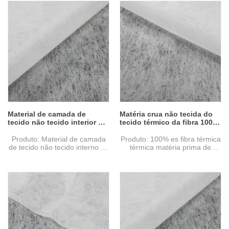
Tecnologia não tecida:
Matéria-prima: pp + pe
calendário térmico
Design pontilhado: ponto
Tecnologia não tecida:
Grama: 25 gsm
calendário térmico
Cor branca
Design pontilhado: ponto
Especificação: 17.5cm.
Grama: 25 gsm
Amostra: pode ser fornecido
Cor branca
sem custo, frete a ser coletado
Especificação: 17.5cm.
Formulários:
Amostra: pode ser fornecido
Medical (20-60GSM):
sem custo, frete a ser coletado
Máscaras de rosto, fraldas,
Formulários:
lençóis, cortinas, capas de
Medical (20-60GSM):
travesseiro, sanitárias, etc
Máscaras de rosto, fraldas,
lençóis, cortinas, capas de
Material de camada de
Matéria crua não tecida do
travesseiro, sanitárias, etc
tecido não tecido interior BI-
tecido térmico da fibra 100%
componente Atacado
ES para a máscara
Produto: Material de camada
Produto: 100% es fibra térmica
de tecido não tecido interno bi-
térmica matéria prima de
componente
tecido não tecido para
Matéria-prima: pp + pe
máscara
Tecnologia não tecida:
calendário térmico
Matéria-prima: pp + pe
Design pontilhado: ponto
Tecnologia não tecida:
Grama: 25 gsm
calendário térmico
Cor branca
Design pontilhado: ponto
Especificação: 17.5cm.
Grama: 25 gsm
Cor branca
Amostra: pode ser fornecido
Especificação: 17.5cm.