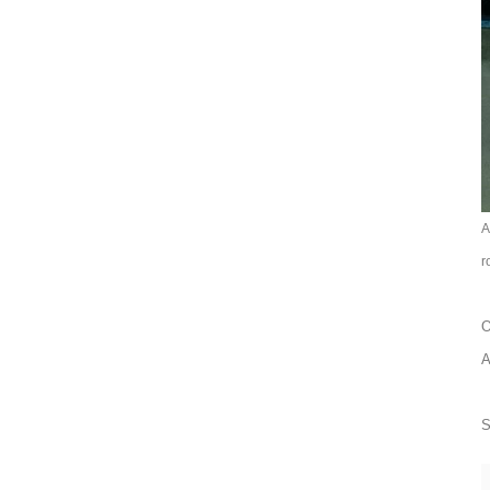
A
r
O
A
S