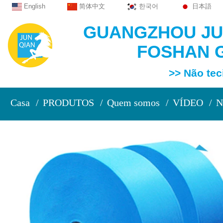
English
简体中文
한국어
日本語
GUANGZHOU JUN
FOSHAN G
>> Não tecido e
Casa
PRODUTOS
Quem somos
VÍDEO
N