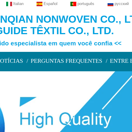
Italian
Español
português
русский
QIAN NONWOVEN CO., L
UIDE TÊXTIL CO., LTD.
specialista em quem você confia <<
OTÍCIAS
PERGUNTAS FREQUENTES
ENTRE 