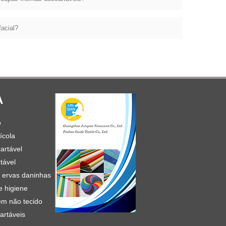
acial?
A
o
ícola
artável
tável
e ervas daninhas
e higiene
em não tecido
artáveis