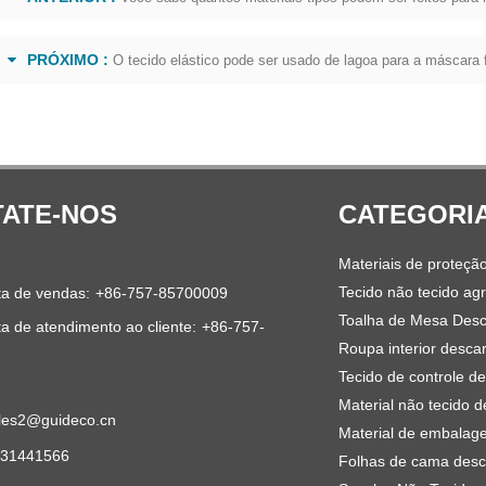
PRÓXIMO :
O tecido elástico pode ser usado de lagoa para a máscara f
ATE-NOS
CATEGORI
Materiais de proteçã
Tecido não tecido agr
ta de vendas:
+86-757-85700009
Toalha de Mesa Desc
ta de atendimento ao cliente:
+86-757-
Roupa interior descar
Tecido de controle d
Material não tecido d
les2@guideco.cn
Material de embalag
531441566
Folhas de cama desc