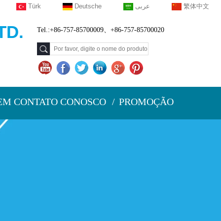
Türk
Deutsche
عربى
繁体中文
TD.
Tel.:+86-757-85700009、+86-757-85700020
EM CONTATO CONOSCO
PROMOÇÃO