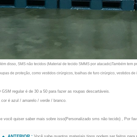
lém disso, SMS não tecidos
(Material de tecido SMMS por atacado)
Também tem pro
oupas de proteção, como vestidos cirúrgicos, toalhas de furo cirúrgico, vestidos de 
 GSM regular é de 30 a 50 para fazer as roupas descartáveis.
 cor é azul / amarelo / verde / branco.
e você quiser saber mais sobre isso
(Personalizado sms não tecido)
, Por fav
ANTERIOR :
Você sabe quantos materiais tipos podem ser feitos para 