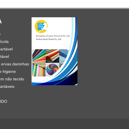
A
o
ícola
artável
tável
e ervas daninhas
e higiene
em não tecido
artáveis
IDO