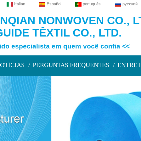
Italian
Español
português
русский
QIAN NONWOVEN CO., L
UIDE TÊXTIL CO., LTD.
specialista em quem você confia <<
OTÍCIAS
PERGUNTAS FREQUENTES
ENTRE 