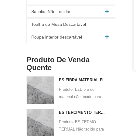
Sacolas Não Tecidas
Toalha de Mesa Descartável
Roupa interior descartável
Produto De Venda
Quente
ES FIBRA MATERIAL FIBRO NÃO TERRO PARA PABILIZAÇÃO
Produto: EsBibre do
material não tecido para
embalagem
Matéria -prima: PPPE
ES TERCIMENTO TERMAL NÃO PERIFICANTE PARA SAP
Tecnologia não tecida:
Produto: ES TERMO
Térmica Bonded
TERMAL Não tecido para
Design pontilhado: ponto