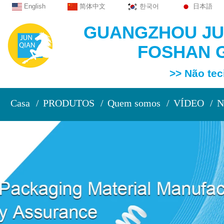
English
简体中文
한국어
日本語
GUANGZHOU JUN
FOSHAN G
>> Não tecido e
Casa
PRODUTOS
Quem somos
VÍDEO
N