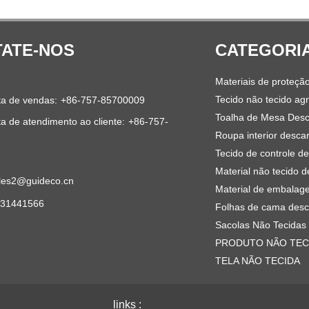
ATE-NOS
CATEGORI
Materiais de proteçã
Tecido não tecido agr
ta de vendas:
+86-757-85700009
Toalha de Mesa Desc
ta de atendimento ao cliente:
+86-757-
Roupa interior descar
Tecido de controle d
Material não tecido d
les2@guideco.cn
Material de embalag
531441566
Folhas de cama desc
Sacolas Não Tecidas
PRODUTO NÃO TEC
TELA NÃO TECIDA
links :