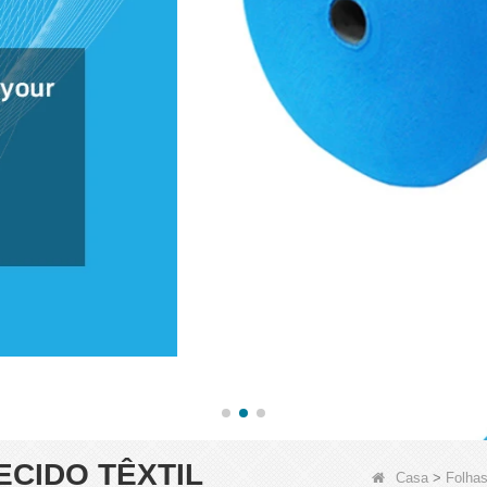
ECIDO TÊXTIL
Casa
>
Folhas