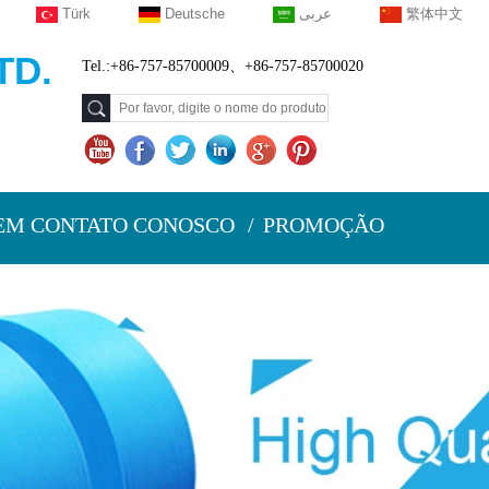
Türk
Deutsche
عربى
繁体中文
TD.
Tel.:+86-757-85700009、+86-757-85700020
EM CONTATO CONOSCO
PROMOÇÃO