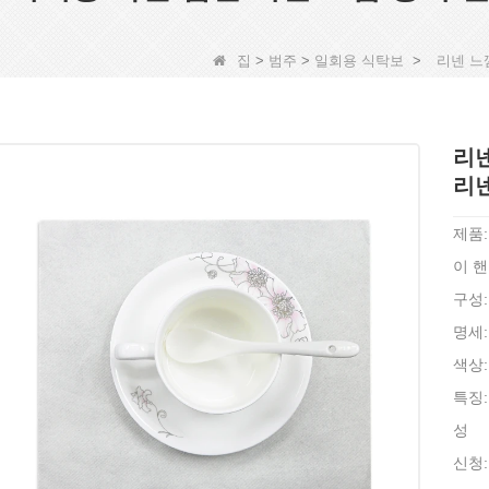
집
>
범주
>
일회용 식탁보
>
리넨 느
리넨
리넨
제품:
이 
구성
명세:
색상:
특징:
성
신청: