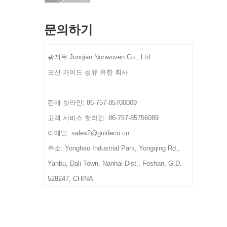
제 포장 재료
기준
환영합니다.
MOQ: 1000kg
배달 시간: 최종 삽화 및 주
색깔: CMYK의 풀 컬러, 고
문의하기
자료: Spunbond 비 길쌈된
문 확인 후 10-15일
객 요구 사항으로 Pantone
직물
색상
사양: 사용자 정의 크기.
광저우 Junqian Nonwoven Co., Ltd.
무게 : 크기 및 재질, 두께
디자인: 맞춤형 로고 및 디
기준
포산 가이드 섬유 유한 회사
자인을 환영합니다. OEM을
배달 시간: 최종 삽화 및 주
환영합니다.
문 확인 후 10-15일
색깔: CMYK의 풀 컬러, 고
판매 핫라인: 86-757-85700009
객 요구 사항으로 Pantone
고객 서비스 핫라인: 86-757-85756089
색상
이메일: sales2@guideco.cn
무게 : 크기 및 재질, 두께
주소: Yonghao Industrial Park, Yongqing Rd.,
기준
배달 시간: 최종 삽화 및 주
Yanbu, Dali Town, Nanhai Dist., Foshan, G.D.
문 확인 후 10-15일
528247, CHINA