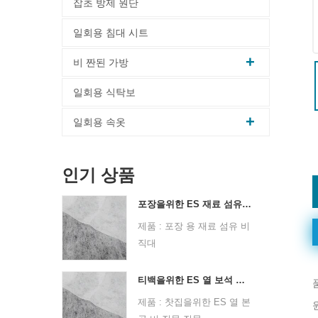
잡초 방제 원단
일회용 침대 시트
비 짠된 가방
일회용 식탁보
일회용 속옷
인기 상품
포장을위한 ES 재료 섬유 부직포
제품 : 포장 용 재료 섬유 비
직대
원료 : PPPE
비직 기술 : 열 보세
티백을위한 ES 열 보석 비 직조 직물
점선 디자인 : 도트 또는 일
제품 : 찻집을위한 ES 열 본
반