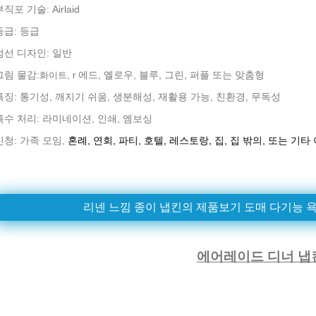
직포 기술: Airlaid
등급: 등급
점선 디자인: 일반
그림 물감:
에드, 옐로우, 블루, 그린, 퍼플 또는 맞춤형
화이트, r
특징: 통기성, 깨지기 쉬움, 생분해성, 재활용 가능, 친환경, 무독성
특수 처리: 라미네이션, 인쇄, 엠보싱
신청:
가족 모임,
혼례,
연회,
파티,
호텔,
레스토랑,
집,
집 밖의,
또는 기타 
리넨 느낌 종이 냅킨의 제품보기 도매 다기능 욕
에어레이드 디너 냅