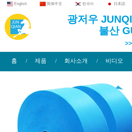
English
简体中文
한국어
日本語
광저우 JUNQIA
불산 G
>> 당신
홈
제품
회사소개
비디오