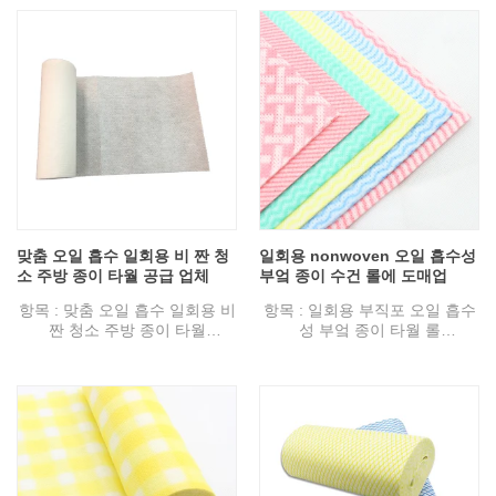
디자인 : 엠보싱, 메쉬
색상 : 흰색, 밝은 파란색, 진한
색상 : 흰색, 밝은 파란색, 진한
파란색 또는 사용자 정의
파란색 또는 사용자 정의
특징 : 고도로 물 흡수성, 오일
특징 : 고도로 물 흡수성, 오일
흡수, 웹 성형, 평균, 메쉬 명확
흡수, 웹 성형, 평균, 메쉬 명확
한, 닦아, 경제적 인 조리개 또는
한, 닦아, 경제적 인 조리개 또는
인쇄시 보푸라기가 필요 없습니
인쇄시 보푸라기가 필요 없습니
다.
다.
용도 : 청소 주방 (요리, 그릇, 팬,
용도 : 청소 주방 (요리, 그릇, 팬,
테이블), 장비, 가구, 바닥 등
테이블), 장비, 가구, 바닥 등
맞춤 오일 흡수 일회용 비 짠 청
일회용 nonwoven 오일 흡수성
소 주방 종이 타월 공급 업체
부엌 종이 수건 롤에 도매업
항목 : 맞춤 오일 흡수 일회용 비
항목 : 일회용 부직포 오일 흡수
짠 청소 주방 종이 타월
성 부엌 종이 타월 롤
사양 : 80gsm.
사양 : 38GSM-100GSM.
디자인 : 엠보싱, 메쉬
부직포 기술 : Spunlace.
색상 : 흰색, 밝은 파란색, 진한
디자인 : 일반, 양각, 메쉬
파란색 또는 사용자 정의
색상 : 인쇄 또는 사용자 정의
특징 : 고도로 물 흡수성, 오일
특징 : 물 흡수성, 웹 형성, 평균,
흡수, 웹 성형, 평균, 메쉬 명확
메쉬 분명, 닦아, 경제적, 다양한
한, 닦아, 경제적 인 조리개 또는
조리개 또는 인쇄시 보푸라기가
인쇄시 보푸라기가 필요 없습니
없음.