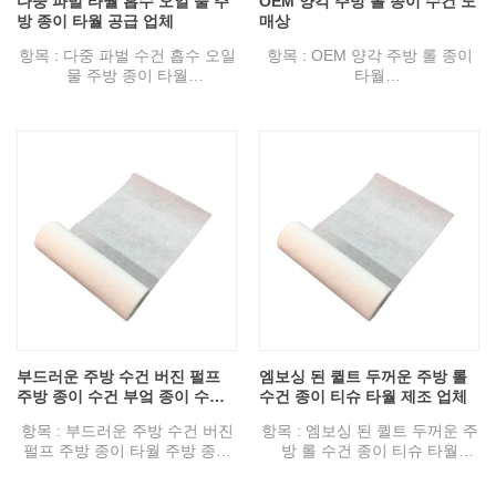
다중 파벌 타월 흡수 오일 물 주
OEM 양각 주방 롤 종이 수건 도
방 종이 타월 공급 업체
매상
항목 : 다중 파벌 수건 흡수 오일
항목 : OEM 양각 주방 롤 종이
물 주방 종이 타월
타월
사양 : 80gsm.
사양 : 80gsm.
디자인 : 엠보싱, 메쉬
디자인 : 엠보싱, 메쉬
색상 : 흰색, 밝은 파란색, 진한
색상 : 흰색, 밝은 파란색, 진한
파란색 또는 사용자 정의
파란색 또는 사용자 정의
특징 : 고도로 물 흡수성, 오일
특징 : 고도로 물 흡수성, 오일
흡수, 웹 성형, 평균, 메쉬 명확
흡수, 웹 성형, 평균, 메쉬 명확
한, 닦아, 경제적 인 조리개 또는
한, 닦아, 경제적 인 조리개 또는
인쇄시 보푸라기가 필요 없습니
인쇄시 보푸라기가 필요 없습니
다.
다.
용도 : 청소 주방 (요리, 그릇, 팬,
용도 : 청소 주방 (요리, 그릇, 팬,
테이블), 장비, 가구, 바닥 등
테이블), 장비, 가구, 바닥 등
부드러운 주방 수건 버진 펄프
엠보싱 된 퀼트 두꺼운 주방 롤
주방 종이 수건 부엌 종이 수건
수건 종이 티슈 타월 제조 업체
공장
항목 : 부드러운 주방 수건 버진
항목 : 엠보싱 된 퀼트 두꺼운 주
펄프 주방 종이 타월 주방 종이
방 롤 수건 종이 티슈 타월
타월
사양 : 80gsm.
사양 : 80gsm.
디자인 : 엠보싱, 메쉬