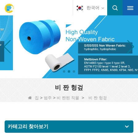
한국어
비 짠 헝겊
>
>
>
집
범주
비 짠된 직물
비 짠 헝겊
카테고리 찾아보기