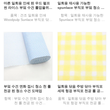
마른 일회용 인쇄 된 우드 펄프
일회용 재사용 가능한
썬 라이스 부엌 수건 롤업을위한
spunlace 부직포 부엌 청소 와
부직포 패브릭 회사
이프 롤 도매
품목 : 건조 일회용 인쇄
항목 : 일회용 재사용 가능한
Woodpulp Sunlace 부직포 닦아
Spunlace 부직포 부엌 청소 롤
주방 수건 롤 청소를위한 부직포
스 롤
사양 : 38GSM-100GSM.
사양 : 38GSM-100GSM.
부직포 기술 : Spunlace.
부직포 기술 : Spunlace.
디자인 : 일반, 양각, 메쉬
디자인 : 일반, 양각, 메쉬
색상 : 인쇄 또는 사용자 정의
색상 : 흰색 또는 사용자 정의
특징 : 물 흡수성, 웹 형성, 평균,
특징 : 물 흡수성, 웹 형성, 평균,
메쉬 분명, 닦아, 경제적, 다양한
메쉬 분명, 닦아, 경제적, 다양한
조리개 또는 인쇄시 보푸라기가
조리개 또는 인쇄시 보푸라기가
없음.
없음.
용도 : 청소 주방, 장비, 가구, 바
용도 : 청소 주방, 장비, 가구, 바
닥 등
닥 등
부엌 수건 면화 접시 청소 천 롤
일회용 닦음 주방 닦아 부직포
천공 된 청소 수건 도매업
세제 헝겊 부직포 천공 롤 공급
업체
항목 : 부엌 수건 면화 접시 청소
품목 : 일회용 닦음 주방 닦아 부
천 롤 천공 된 수건
직포 헝겊 부직포 천공 롤
사양 : 38GSM-100GSM.
사양 : 38GSM-100GSM.