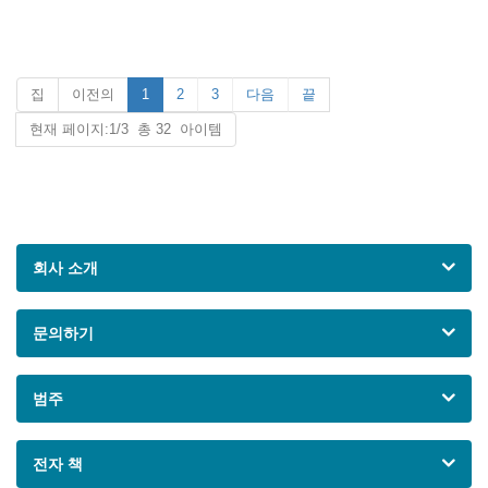
부직포 기술 : Spunlace.
부직포 기술 : Spunlace.
디자인 : 일반, 양각, 메쉬
디자인 : 일반, 양각, 메쉬
색상 : 인쇄 또는 사용자 정의
색상 : 인쇄 또는 사용자 정의
특징 : 물 흡수성, 웹 형성, 평균,
특징 : 물 흡수성, 웹 형성, 평균,
메쉬 분명, 닦아, 경제적, 다양한
메쉬 분명, 닦아, 경제적, 다양한
집
이전의
1
2
3
다음
끝
조리개 또는 인쇄시 보푸라기가
조리개 또는 인쇄시 보푸라기가
없음.
없음.
현재 페이지:1/3 총 32 아이템
용도 : 청소 주방, 장비, 가구, 바
용도 : 청소 주방, 장비, 가구, 바
닥 등
닥 등
회사 소개
문의하기
범주
전자 책