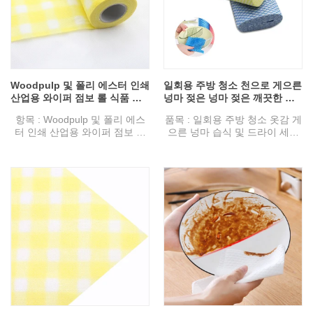
다.
용도 : 청소 주방, 장비, 가구, 바
용도 : 청소 주방 (요리, 그릇, 팬,
닥 등
테이블), 장비, 가구, 바닥 등
Woodpulp 및 폴리 에스터 인쇄
일회용 주방 청소 천으로 게으른
산업용 와이퍼 점보 롤 식품 서
넝마 젖은 넝마 젖은 깨끗한 재
비스 물티슈 대리점
사용 가능한 깨끗한 닦음 웨이브
항목 : Woodpulp 및 폴리 에스
품목 : 일회용 주방 청소 옷감 게
패턴 롤 사용자 정의
터 인쇄 산업용 와이퍼 점보 롤
으른 넝마 습식 및 드라이 세척
식품 서비스 물티슈
가능한 재사용 가능한 깨끗한 닦
사양 : 38GSM-100GSM.
아 웨이브 패턴 롤
부직포 기술 : Spunlace.
사양 : 38GSM-100GSM.
디자인 : 일반, 양각, 메쉬
부직포 기술 : Spunlace.
색상 : 인쇄 또는 사용자 정의
디자인 : 일반, 양각, 메쉬
특징 : 물 흡수성, 웹 형성, 평균,
색상 : 인쇄 또는 사용자 정의
메쉬 분명, 닦아, 경제적, 다양한
특징 : 물 흡수성, 웹 형성, 평균,
조리개 또는 인쇄시 보푸라기가
메쉬 분명, 닦아, 경제적, 다양한
없음.
조리개 또는 인쇄시 보푸라기가
용도 : 청소 주방, 장비, 가구, 바
없음.
닥 등
용도 : 청소 주방, 장비, 가구, 바
닥 등