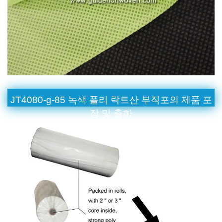
JT4080-g-85 녹색 폴리 락트산 부직포의 제품 포
장 및 출하