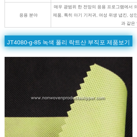
매우 광범위 한 전망의 응용 프로그램에서 의료
응용 분야
제품, 특히 아기 기저귀, 여성 위생 냅킨, 성
과 같은
JT4080-g-85 녹색 폴리 락트산 부직포 제품보기