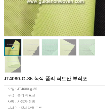
JT4080-G-85 녹색 폴리 락트산 부직포
모델 : JT4080-g-85
구성 : 폴리 락트산
사양 : 사용자 정의
디자인 : 정사각형 도트