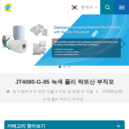
한국어
JT4080-G-85 녹색 폴리 락트산 부직포
>
>
>
>
집
범주
비 짠된 직물
의료 및 위생 비 직물
JT4080-g-85
녹색 폴리 락트산 부직포
카테고리 찾아보기