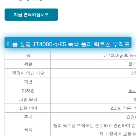
지금 연락하십시오
제품 설명
JT4080-g-85 녹색 폴리 락트산 부직포
목
JT4080-g-85
원료
폴리
짠것이 아닌 기술
스
학년
디자인
정사
그림 물감
표준 너비
2.2m, 작은
무게
요청
폴리 락트산 부직포는 순수하고 안전하며 건강
특색
적 기질과 비교할 