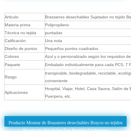
Articulo
Brassieres desechables Sujetador no tejido 
Materia prima
Polipropileno
Técnica no tejida
puntadas
Calificación
Una nota
Diseño de puntos
Pequeños puntos cuadrados
Colores
Azul y o personalizado según los requisitos del
Paquete
Embalado individualmente para cada PCS, 7 
transpirable, biodegradable, reciclable, ecológ
Rasgo
conveniente
Hospital, Viajar, Hotel, Casa Sauna, Salón de
Aplicaciones
Puerpera, etc.
Producto Mostrar de Brassieres desechables Brayos no tejidos
Beauty for Spa Salon Top Prendas Underwear