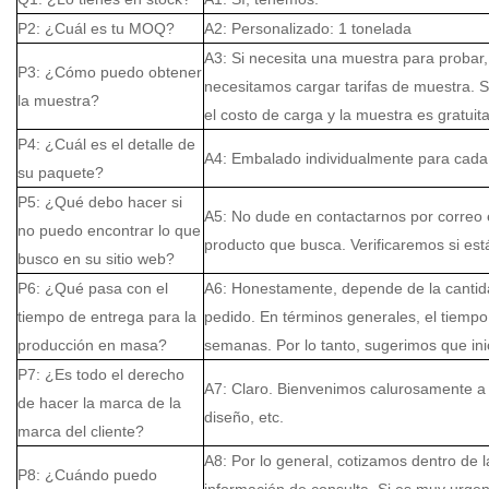
P2: ¿Cuál es tu MOQ?
A2: Personalizado: 1 tonelada
A3: Si necesita una muestra para probar
P3: ¿Cómo puedo obtener
necesitamos cargar tarifas de muestra. S
la muestra?
el costo de carga y la muestra es gratuita
P4: ¿Cuál es el detalle de
A4: Embalado individualmente para cada P
su paquete?
P5: ¿Qué debo hacer si
A5: No dude en contactarnos por correo e
no puedo encontrar lo que
producto que busca. Verificaremos si está
busco en su sitio web?
P6: ¿Qué pasa con el
A6: Honestamente, depende de la cantida
tiempo de entrega para la
pedido. En términos generales, el tiem
producción en masa?
semanas. Por lo tanto, sugerimos que inic
P7: ¿Es todo el derecho
A7: Claro. Bienvenimos calurosamente a 
de hacer la marca de la
diseño, etc.
marca del cliente?
A8: Por lo general, cotizamos dentro de l
P8: ¿Cuándo puedo
información de consulta. Si es muy urgen