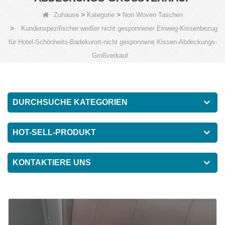
>
>
Zuhause
Kategorie
Non Woven Taschen
>
Kundenspezifischer weißer nicht gesponnener Einweg-Kissenbezug
für Hotel-Schönheits-Badekurort-nicht gesponnene Kissen-Abdeckungs-
Großverkauf
DURCHSUCHE KATEGORIEN
HOT-SELL-PRODUKT
KONTAKTIERE UNS