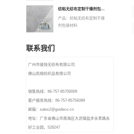
最小起订量：1000 公斤
交货时间：确认最终艺术品
Pantone颜色按客户要求
材质：双组分无纺布
和订单后 10-15 天
纺粘无纺布定制干燥剂包装材料
重量：根据尺寸和材料、厚
规格：定制尺寸。
产品：纺粘无纺布定制干燥
度
设计：欢迎定制标志和设
剂包装材料
交货时间：确认最终艺术品
计。欢迎来样定做。
最小起订量：1000 公斤
和订单后 10-15 天
颜色：CMYK全色，
材质：纺粘无纺布
Pantone颜色按客户要求
联系我们
规格：定制尺寸。
重量：根据尺寸和材料、厚
设计：欢迎定制标志和设
度
计。欢迎来样定做。
广州市骏钱无纺布有限公司
交货时间：确认最终艺术品
颜色：CMYK全色，
和订单后 10-15 天
佛山凯缎纺织品有限公司
Pantone颜色按客户要求
重量：根据尺寸和材料、厚
度
销售热线：86-757-85700009
交货时间：确认最终艺术品
客户服务热线：86-757-85756089
和订单后 10-15 天
邮箱：sales2@guideco.cn
地址：广东省佛山市南海区大沥镇盐步永青路永
好工业园，528247