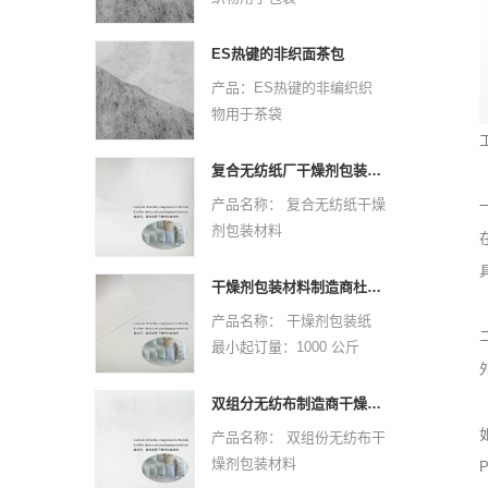
原材料：PPPE
非织造技术：热键
ES热键的非织面茶包
虚线设计：点或平原
产品：ES热键的非编织织
克：25 GSM -30 GSM
物用于茶袋
颜色：白色
原材料：PPPE
规格：自定义
非织造技术：热键
复合无纺纸厂干燥剂包装材料
样本：可以免费提供，货运
虚线设计：点或平原
产品名称： 复合无纺纸干燥
要收集
克：25 GSM -30 GSM
剂包装材料
应用程序：
颜色：白色
最小起订量：1000 公斤
医疗（20-60GSM）：面
规格：自定义
材质：复合无纺纸
罩，尿布，床单，窗帘，枕
干燥剂包装材料制造商杜邦材料干燥剂包装纸
样本：可以免费提供，货运
规格：定制尺寸。
头套，卫生等
产品名称： 干燥剂包装纸
要收集
设计：欢迎定制标志和设
包装（25-30GSM）：茶
最小起订量：1000 公斤
应用程序：
计。欢迎来样定做。
包，咖啡袋/滤纸，防尘盖。
材质：杜邦材质
医疗（20-60GSM）：面
颜色：CMYK全色，
规格：定制尺寸。
罩，尿布，床单，窗帘，枕
双组分无纺布制造商干燥剂包装材料
Pantone颜色按客户要求
设计：欢迎定制标志和设
头套，卫生等
产品名称： 双组份无纺布干
重量：根据尺寸和材料、厚
计。欢迎来样定做。
包装（25-30GSM）：茶
燥剂包装材料
度
P
颜色：CMYK全色，
包，咖啡袋/滤纸，防尘盖。