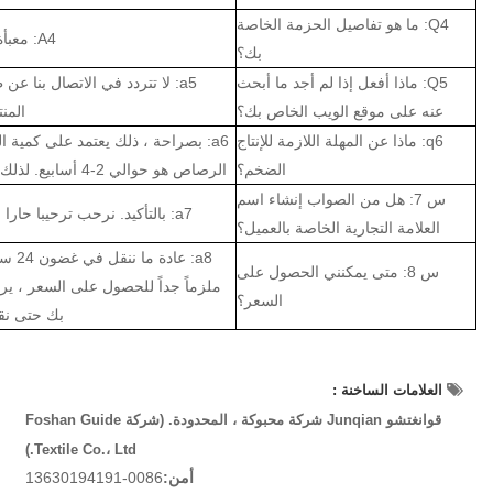
Q4: ما هو تفاصيل الحزمة الخاصة
A4: معبأة بشكل فردي لكل جهاز كمبيوتر ، أو متطلبات العميل
بك؟
Q5: ماذا أفعل إذا لم أجد ما أبحث
a5: لا تتردد في الاتصال بنا 
عنه على موقع الويب الخاص بك؟
المن
q6: ماذا عن المهلة اللازمة للإنتاج
a6: بصراحة ، ذلك يعتمد على كمية 
الضخم؟
الرصاص هو حوالي 2-4 أسابيع. لذلك نقترح أن تبدأ الاستفسار في وقت مبكر قدر الإمكان.
س 7: هل من الصواب إنشاء اسم
a7: بالتأكيد. نرحب ترحيبا حارا بالعملاء OEM. يمكننا مناقشة الحزمة ، التصميم ، إلخ.
العلامة التجارية الخاصة بالعميل؟
a8: 
س 8: متى يمكنني الحصول على
ملزماً جداً للحصول على السعر ، يرجى
السعر؟
بك حتى نق
العلامات الساخنة :
قوانغتشو Junqian شركة محبوكة ، المحدودة. (شركة Foshan Guide
Textile Co.، Ltd.)
أمن:
0086-13630194191