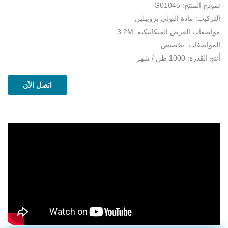
نموذج المنتج: G01045
التركيب: مادة البولي بروبيلين
مواصفات العرض الميكانيكية: 3.2M
المواصفات: تخصيص
أنتج القدرة: 1000 طن / شهر
اتصل الآن