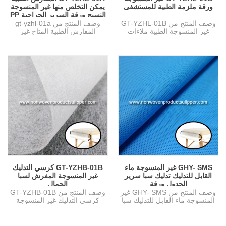
ورقة ملزمة الطبية للمستشفى
يمكن التخلص منها غير المنسوجة
تجميل ، صناعة الإلكترونيات ، إلخ.
النسيج ورقة السرير الجراحية PP
سبونبونديد Underpads
وصف المنتج من GT-YZHL-01B
وصف المنتج من gt-yzhl-01a
للمستشفى
غير المنسوجة الطبية ملاءات
المفارش الطبية المتاح غير
للمستشفى بند GT-YZHL-01B
المنسوجة النسيج ورقة السرير
غير الم...
الجراح...
GHY- SMS غير المنسوجة ماء
GT-YZHB-01B كرسي التدليك
القابل للتدليك تدليك سبا سرير
غير المنسوجة المفرش لسبا
الجدول ورقة
الجمال
وصف المنتج من GHY- SMS غير
وصف المنتج من GT-YZHB-01B
المنسوجة ماء القابل للتدليك سبا
كرسي التدليك غير المنسوجة
سرير الجدول ورقة بند ...
المفرش لسبا الجمال بند كرسي ...