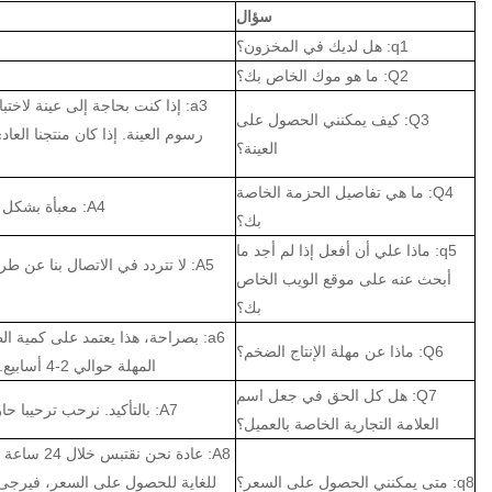
سؤال
q1: هل لديك في المخزون؟
Q2: ما هو موك الخاص بك؟
a3: إذا كنت بحاجة إلى عينة لاخت
Q3: كيف يمكنني الحصول على
رسوم العينة. إذا كان منتجنا الع
العينة؟
Q4: ما هي تفاصيل الحزمة الخاصة
A4: معبأة بشكل فردي لكل جهاز كمبيوتر شخصي، أو متطلبات العملاء
بك؟
q5: ماذا علي أن أفعل إذا لم أجد ما
A5: لا تتردد في الاتصال بنا عن 
أبحث عنه على موقع الويب الخاص
بك؟
a6: بصراحة، هذا يعتمد على كمية 
Q6: ماذا عن مهلة الإنتاج الضخم؟
المهلة حوالي 2-4 أسابيع. لذلك نقترح أن تبدأ الاستفسار في وقت مبكر ممكن.
Q7: هل كل الحق في جعل اسم
A7: بالتأكيد. نرحب ترحيبا حارا لعملاء OEM. يمكننا مناقشة الحزمة والتصميم، إلخ.
العلامة التجارية الخاصة بالعميل؟
A8: عادة ن
q8: متى يمكنني الحصول على السعر؟
للغاية للحصول على السعر، فيرجى ال