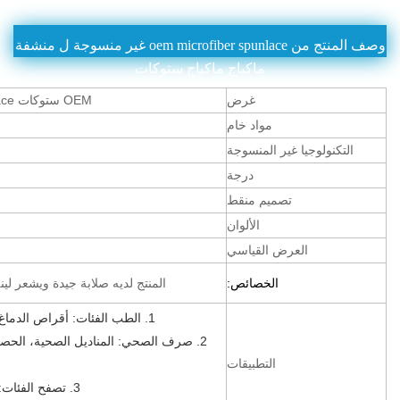
وصف المنتج من oem microfiber spunlace غير منسوجة ل منشفة
ماكياج ماكياج ستوكات
غرض
OEM ستوكات Spunlace غير منسوجة ل منشفة مزيل ماكياج ستوكات
مواد خام
التكنولوجيا غير المنسوجة
درجة
تصميم منقط
الألوان
العرض القياسي
الخصائص:
المنتج لديه صلابة جيدة ويشعر لي
1. الطب الفئات: أقراص الدماغ القطن، أقراص التطهير، الضمادات الطبية وهلم جرا.
2. صرف الصحي: المناديل الصحية، الحصي
التطبيقات
3. تصفح الفئات: مناشف، مربع، مناشف مضغوطة، مناديل وهلم جرا.