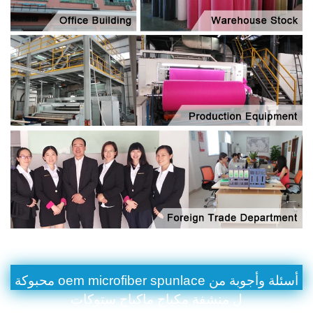
أسئلة وأجوبة من oem microfiber spunlace محبوكة
ل منشفة مكياج ماكياج ستوكات