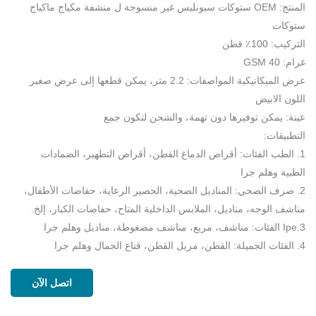
المنتج: OEM ستوكات سبونليس غير منسوجة ل منشفة مكياج ماكياج
ستوكات
التركيب: 100٪ قطن
غرام: 40 GSM
عرض الميكانيكية المواصفات: 2.2 متر، يمكن قطعها إلى عرض صغير
اللون الابيض
عينة: يمكن توفيرها دون تهمة، والشحن لتكون جمع
التطبيقات:
1. الطب الفئات: أقراص الدماغ القطن، أقراص التطهير، الضمادات
الطبية وهلم جرا
2. صرف الصحي: المناديل الصحية، الحصير الرعاية، حفاضات الأطفال،
مناشف الوجه، مناديل، الملابس الداخلية المتاح، حفاضات الكبار، إلخ.
3.Ipe الفئات: مناشف، مربع، مناشف مضغوطة، مناديل وهلم جرا
4. الفئات الجميلة: القطن، مزيل القطن، قناع الجمال وهلم جرا
اتصل الآن