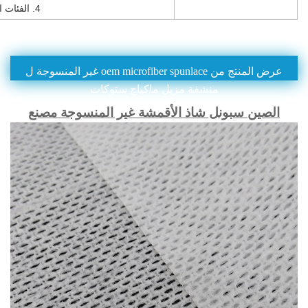
4. الفئات الجميلة: القطن، مزيل القطن، قناع الجمال وهلم جرا.
عرض المنتج من oem microfiber spunlace غير المنسوجة ل
منشفة مزيل ماكياج ستوكات
الصين سبونل شاذ الأقمشة غير المنسوجة مصنع