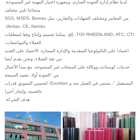
لدينا نظام إدارة الجودة الصارم، ومجهزة اختبار المهنية غير المنسوجة.
منتجاتنا تلبي مختلف
من المعايير ومختلف الشهادات والتقارير، مثل SGS، MSDS، Bureau
Veritas، CE، Nemko،
TÜV RHEENLAND، ATC، CTI، إلخ. يمكننا تصميم وإنتاج وفقا لمتطلبات
العملاء والمواصفات،
اعتمادا على التكنولوجيا المتقدمة والإدارة الممتازة. الاعتماد على العديد
من ثقة العملاء، ونحن نقدم أيضا
خدمات كوستانت ووكالة على المنتجات غير المنسوجة. مع مبدأ الأعمال
من "الجودة أولا، تعتمد السمعة
المستقبل "، نستمر في العمل بجد و Excelsior، لتحسين التسويق قدرات
تنافسية، وإنجاز أخيرا
هدف الشركة.