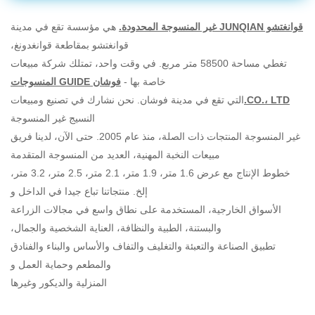
قوانغتشو JUNQIAN غير المنسوجة المحدودة.
هي مؤسسة تقع في مدينة
قوانغتشو بمقاطعة قوانغدونغ،
تغطي مساحة 58500 متر مربع. في وقت واحد، تمتلك شركة مبيعات
خاصة بها -
فوشان GUIDE المنسوجات
CO.، LTD.
التي تقع في مدينة فوشان. نحن نشارك في تصنيع ومبيعات
النسيج غير المنسوجة
غير المنسوجة المنتجات ذات الصلة، منذ عام 2005. حتى الآن، لدينا فريق
مبيعات النخبة المهنية، العديد من المنسوجة المتقدمة
خطوط الإنتاج مع عرض 1.6 متر، 1.9 متر، 2.1 متر، 2.5 متر، 3.2 متر،
إلخ. منتجاتنا تباع جيدا في الداخل و
الأسواق الخارجية، المستخدمة على نطاق واسع في مجالات الزراعة
والبستنة، الطبية والنظافة، العناية الشخصية والجمال،
تطبيق الصناعة والتعبئة والتغليف والتفاف والأساس والبناء والفنادق
والمطعم وحماية العمل و
المنزلية والديكور وغيرها