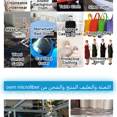
التعبئة والتغليف المنتج والشحن من oem microfiber
spunlace محبوكة ل منشفة ماكياج ماكياج ستوكات