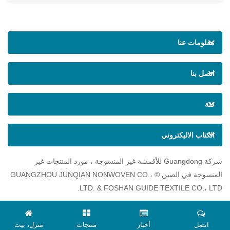
معلومات عنا
اتصل بنا
فئة
الكتاب الاليكتروني
شركة Guangdong للأقمشة غير المنسوجة ، مورد المنتجات غير
المنسوجة في الصين © GUANGZHOU JUNQIAN NONWOVEN CO.،
LTD. & FOSHAN GUIDE TEXTILE CO.، LTD.
اتصل
أخبار
منتجات
منزل، بيت