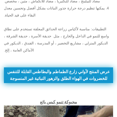
مضاد للبيلينج ، مضاد للبكتيريا ، مضاد للانكماش ، متين ، مخصص.
4. يمكنها تنظيم درجة حرارة جذور النباتات بشكل أفضل وتحسين معدل
البقاء على قيد الحياة.
التطبيقات: مناسبة لأكياس زراعة الحدائق المعلقة تستخدم على نطاق
واسع للنمو في الداخل والخارج ، مثل
حديقة الأسرة ، حديقة الشرفة ،
الديكور المنزلي ، مشاريع التخضير ، أو المدرسة ، الفندق ، الديكور في
الأماكن العامة ، إلخ.
عرض المنتج لأواني زارع الطماطم والبطاطس القابلة للتنفس
للخضروات في الهواء الطلق والزهور النباتية غير المنسوجة
محبوكة تنمو كيس بائع