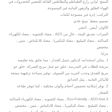
المنتج: أواني زارع الطماطم والبطاطس القابلة للتنفس للخضروات في
الهواء الطلق والزهور النباتية غير المنسوجة
التركيب: إبرة غير منسوجة لكمات
تصميم منقط: نسج عادي
الألوان: أبيض ، أخضر
الميزات: صديق للبيئة ، خالٍ من AZO ، مضاد للتشويه ، مضاد للكهرباء
الساكنة ، مضاد للبيلينغ ، مضاد للبكتيريا ، مضاد للانكماش ، متين ،
مخصص
مزايا:
1. يمكن استخدامه كديكور جميل للجدار ، مما يخلق بيئة تعليمية
مريحة للطلاب في المدرسة. خلق جو عمل مريح للشركة. خلق جو
مريح للفندق وجذب المزيد من الضيوف. توفير مساحة ترفيهية ممتعة
للأماكن العامة ، مثل الحدائق.
2. نوفر إمكانية تخصيص أحجام وألوان مختلفة ، كما تتوفر طباعة
الشعار.
3.Eco-Friendly ، AZO-free ، مضاد للتشويه ، مضاد للكهرباء الساكنة
، مضاد للبيلينج ، مضاد للبكتيريا ، مضاد للانكماش ، متين ، مخصص.
4. يمكنها تنظيم درجة حرارة جذور النباتات بشكل أفضل وتحسين معدل