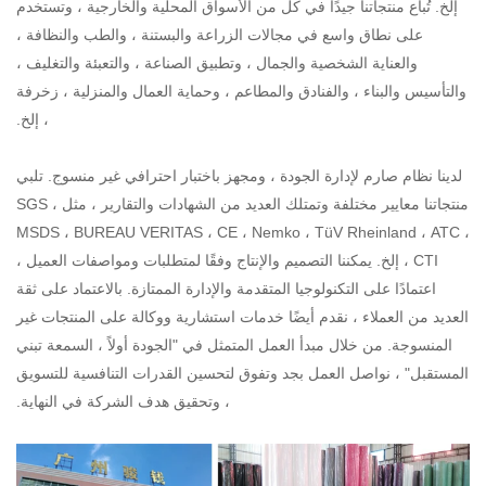
إلخ.
تُباع منتجاتنا جيدًا في كل من الأسواق المحلية والخارجية ، وتستخدم
على نطاق واسع في مجالات الزراعة والبستنة ، والطب والنظافة ،
والعناية الشخصية والجمال ، وتطبيق الصناعة ، والتعبئة والتغليف ،
والتأسيس والبناء ، والفنادق والمطاعم ، وحماية العمال والمنزلية ، زخرفة
، إلخ.
لدينا نظام صارم لإدارة الجودة ، ومجهز باختبار احترافي غير منسوج.
تلبي
منتجاتنا معايير مختلفة وتمتلك العديد من الشهادات والتقارير ، مثل SGS ،
MSDS ، BUREAU VERITAS ، CE ، Nemko ، TüV Rheinland ، ATC ،
CTI ، إلخ.
يمكننا التصميم والإنتاج وفقًا لمتطلبات ومواصفات العميل ،
اعتمادًا على التكنولوجيا المتقدمة والإدارة الممتازة.
بالاعتماد على ثقة
العديد من العملاء ، نقدم أيضًا خدمات استشارية ووكالة على المنتجات غير
المنسوجة.
من خلال مبدأ العمل المتمثل في "الجودة أولاً ، السمعة تبني
المستقبل" ، نواصل العمل بجد وتفوق لتحسين القدرات التنافسية للتسويق
، وتحقيق هدف الشركة في النهاية.