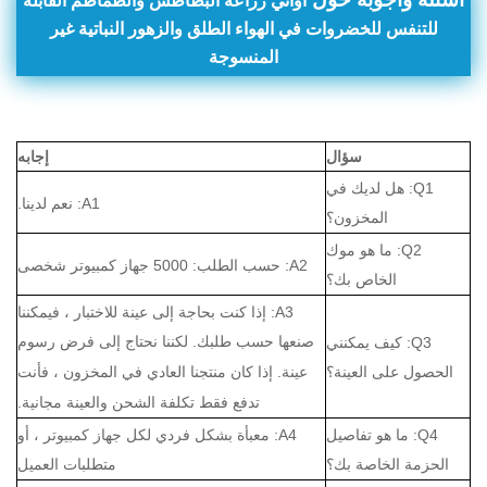
أواني زراعة البطاطس والطماطم القابلة
للتنفس للخضروات في الهواء الطلق والزهور النباتية غير
المنسوجة
سؤال
إجابه
Q1: هل لديك في
A1: نعم لدينا.
المخزون؟
Q2: ما هو موك
A2: حسب الطلب: 5000 جهاز كمبيوتر شخصى
الخاص بك؟
A3: إذا كنت بحاجة إلى عينة للاختبار ، فيمكننا
صنعها حسب طلبك.
لكننا نحتاج إلى فرض رسوم
Q3: كيف يمكنني
عينة.
إذا كان منتجنا العادي في المخزون ، فأنت
الحصول على العينة؟
تدفع فقط تكلفة الشحن والعينة مجانية.
Q4: ما هو تفاصيل
A4: معبأة بشكل فردي لكل جهاز كمبيوتر ، أو
الحزمة الخاصة بك؟
متطلبات العميل