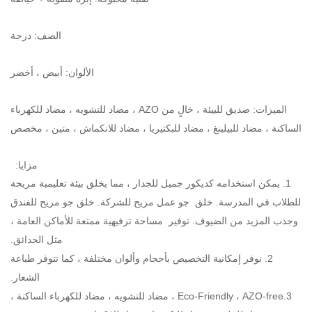
الصف: درجة
الألوان: أبيض ، أخضر
الميزات: صديق للبيئة ، خالٍ من AZO ، مضاد للتشويه ، مضاد للكهرباء
الساكنة ، مضاد للبيلينغ ، مضاد للبكتيريا ، مضاد للانكماش ، متين ، مخصص
مزايا:
1. يمكن استخدامه كديكور جميل للجدار ، مما يخلق بيئة تعليمية مريحة
للطلاب في المدرسة.
خلق
جو عمل مريح للشركة.
خلق جو مريح للفندق
وجذب المزيد من الضيوف.
توفير
مساحة ترفيهية ممتعة للأماكن العامة ،
مثل الحدائق.
2. نوفر إمكانية التخصيص بأحجام وألوان مختلفة ، كما تتوفر طباعة
الشعار.
3.Eco-Friendly ، AZO-free ، مضاد للتشويه ، مضاد للكهرباء الساكنة ،