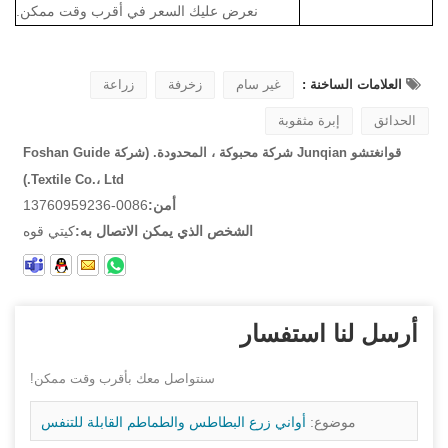
نعرض عليك السعر في أقرب وقت ممكن.
العلامات الساخنة :
غير سام
زخرفة
زراعة
الحدائق
إبرة مثقوبة
قوانغتشو Junqian شركة محبوكة ، المحدودة. (شركة Foshan Guide
Textile Co.، Ltd.)
أمن:
0086-13760959236
الشخص الذي يمكن الاتصال به:
كيتي قوه
أرسل لنا استفسار
سنتواصل معك بأقرب وقت ممكن!
موضوع:
أواني زرع البطاطس والطماطم القابلة للتنفس