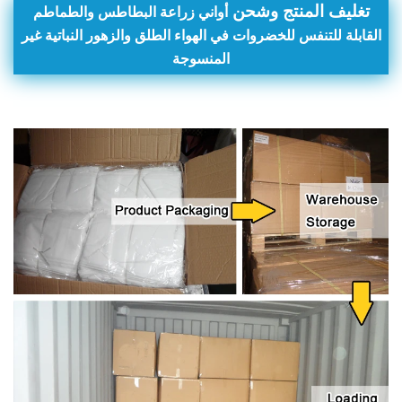
تغليف المنتج وشحن
أواني زراعة البطاطس والطماطم
القابلة للتنفس للخضروات في الهواء الطلق والزهور النباتية غير
المنسوجة