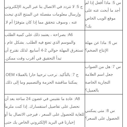
س 5: ماذا أفعل إذا لم
ج 5: لا تتردد في الاتصال بنا عبر البريد الإلكتروني
أجد ما أبحث عنه على
وإرسال معلومات مفصلة عن المنتج الذي تبحث
موقع الويب الخاص
عنه ، وسوف نتحقق مما إذا كان متوفرًا أم لا.
بك؟
A6: بصراحة ، يعتمد ذلك على كمية الطلب
والموسم الذي تضع فيه الطلب.
بشكل عام ،
س 6: ماذا عن مهلة
تستغرق المهلة حوالي 2-4 أسابيع.
لذلك نقترح أن
الإنتاج الضخم؟
تبدأ التحقيق في أقرب وقت ممكن.
س 7: هل من الصواب
جعل اسم العلامة
ج 7: بالتأكيد.
نرحب ترحيبا حارا بالعملاء OEM.
التجارية الخاصة
يمكننا مناقشة الحزمة والتصميم وما إلى ذلك.
بالعميل؟
A8: عادة ما نقتبس في غضون 24 ساعة بعد أن
نحصل على تفاصيل استفسارك.
إذا كنت ملزماً
س 8: متى يمكنني
للغاية للحصول على السعر ، فيرجى الاتصال بنا أو
الحصول على السعر؟
إخبارنا في البريد الإلكتروني الخاص بك حتى