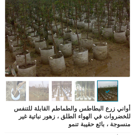
أواني زرع البطاطس والطماطم القابلة للتنفس
للخضروات في الهواء الطلق ، زهور نباتية غير
منسوجة ، بائع حقيبة تنمو