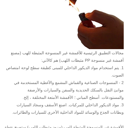
مجالات التطبيق الرئيسية للأقمشة غير المنسوجة المثبطة للهب (
مصنع
أقمشة غير منسوجة PP مثبطات اللهب
) هم كالآتي:
1. يتم استخدام مواد الديكور الداخلي للمبنى كطبقة سطح لوحة امتصاص
الصوت.
2 - المنسوجات الصناعية والقماش المشمع والأغطية المستخدمة في
موانئ النقل بالسكك الحديدية والسفن والسيارات والأرصفة
والمستودعات. أسطح المباني ؛ الأقمشة الأمتعة المختلفة ، إلخ.
3. مواد الديكور الداخلي للمركبات. اصنع الأسقف وسجاد السيارات
وبطانات الجذع والوسائد للمواد الداخلية الأخرى للسيارات والطائرات.
الأقمشة غير المنسوجة المثبطة للهب (
مزود مثبطات اللهب
) ستصبح نقطة