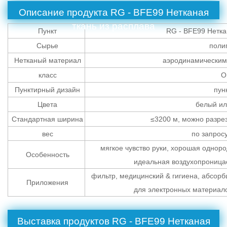
Описание продукта
RG - BFE99 Нетканая
ткань из расплава
Пункт
RG - BFE99 Нетка
Сырье
поли
Нетканый материал
аэродинамическим 
класс
О
Пунктирный дизайн
пун
Цвета
белый ил
Стандартная ширина
≤3200 м, можно разре
вес
по запросу 
мягкое чувство руки, хорошая однор
Особенность
идеальная воздухопроницаем
фильтр, медицинский & гигиена, абсорб
Приложения
для электронных материалов
Выставка продуктов
RG - BFE99 Нетканая