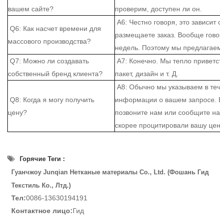
вашем сайте?
проверим, доступен ли он.
A6: Честно говоря, это зависит 
Q6: Как насчет времени для
размещаете заказ. Вообще гово
массового производства?
недель. Поэтому мы предлагаем
Q7: Можно ли создавать
A7: Конечно. Мы тепло привет
собственный бренд клиента?
пакет, дизайн и т. Д.
A8: Обычно мы указываем в теч
Q8: Когда я могу получить
информации о вашем запросе. Е
цену?
позвоните нам или сообщите на
скорее процитировали вашу цен
Горячие Теги :
Гуанчжоу Junqian Нетканые материалы Co., Ltd. (Фошань Гид
Текстиль Ко., Лтд.)
Тел:
0086-13630194191
Контактное лицо:
Гид