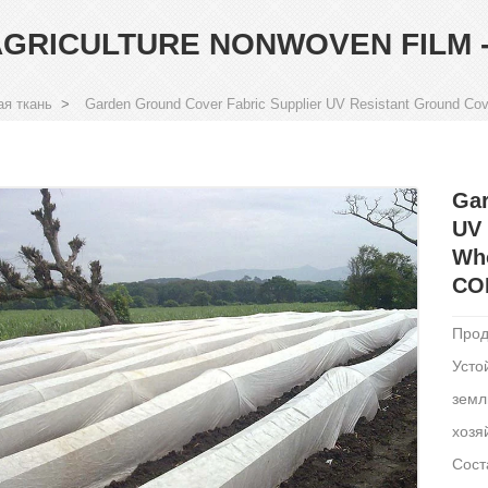
GRICULTURE NONWOVEN FILM -
ая ткань
>
Garden Ground Cover Fabric Supplier UV Resistant Ground Cov
Gar
UV 
Who
COP
Прод
Усто
земл
хозя
Сост