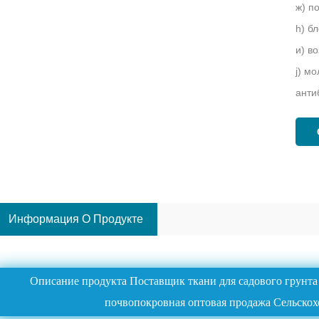
ж) п
h) б
и) в
j) м
анти
Информация О Продукте
Описание продукта Поставщик ткани для садового грунта
почвопокровная оптовая продажа Сельскох