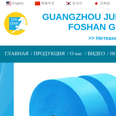
English
简体中文
한국어
日本語
GUANGZHOU JUN
FOSHAN GU
>> Нетканый эк
ГЛАВНАЯ
ПРОДУКЦИЯ
О нас
ВИДЕО
Н