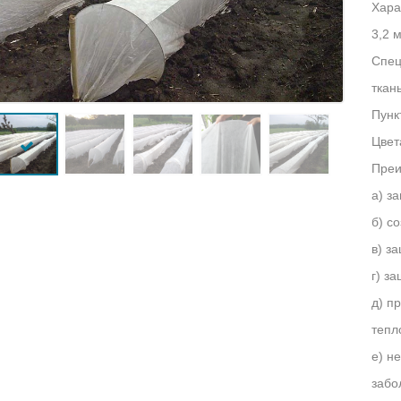
Хара
3,2 
Спец
ткан
Пунк
Цвет
Преи
а) з
б) с
в) з
г) з
д) п
тепл
е) н
забо