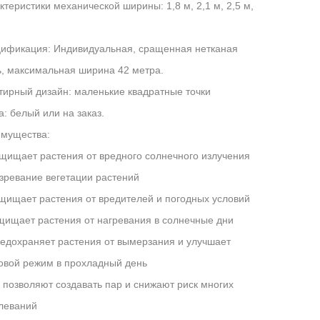
ктеристики механической ширины: 1,8 м, 2,1 м, 2,5 м,
м
ификация: Индивидуальная, сращенная нетканая
ь, максимальная ширина 42 метра.
тирный дизайн: маленькие квадратные точки
а: белый или на заказ.
мущества:
ащищает растения от вредного солнечного излучения
озревание вегетации растений
ащищает растения от вредителей и погодных условий
ащищает растения от нагревания в солнечные дни
редохраняет растения от вымерзания и улучшает
овой режим в прохладный день
е позволяют создавать пар и снижают риск многих
леваний