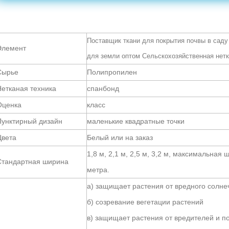
Поставщик ткани для покрытия почвы в саду
Элемент
для земли оптом Сельскохозяйственная нетк
Сырье
Полипропилен
етканая техника
спанбонд
Оценка
класс
Пунктирный дизайн
маленькие квадратные точки
Цвета
Белый или на заказ
1,8 м, 2,1 м, 2,5 м, 3,2 м, максимальна
Стандартная ширина
метра.
а) защищает растения от вредного солне
б) созревание вегетации растений
в) защищает растения от вредителей и п