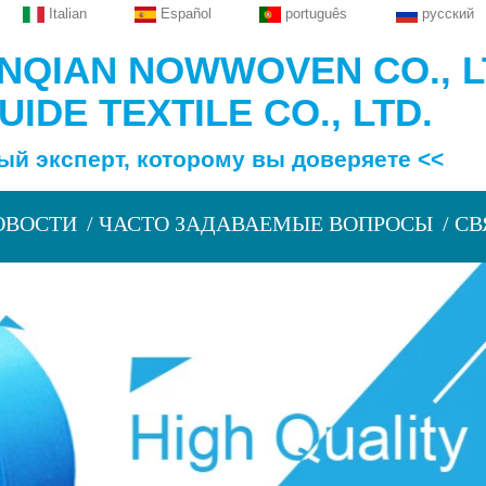
Italian
Español
português
русский
QIAN NOWWOVEN CO., L
IDE TEXTILE CO., LTD.
сперт, которому вы доверяете <<
ОВОСТИ
ЧАСТО ЗАДАВАЕМЫЕ ВОПРОСЫ
СВ