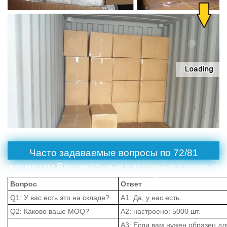
Часто задаваемые вопросы по 72/81
карманам Вертикальные настенные садовые
растения растут в контейнерах
Вопрос
Ответ
Q1: У вас есть это на складе?
A1: Да, у нас есть.
Q2: Каково ваше MOQ?
A2: настроено: 5000 шт.
A3: Если вам нужен образец дл