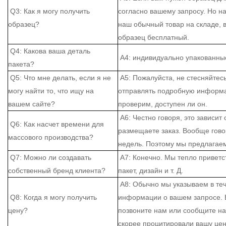
Q3: Как я могу получить
согласно вашему запросу. Но на
образец?
наш обычный товар на складе, в
образец бесплатный.
Q4: Какова ваша деталь
A4: индивидуально упакованные
пакета?
Q5: Что мне делать, если я не
A5: Пожалуйста, не стесняйтес
могу найти то, что ищу на
отправлять подробную информа
вашем сайте?
проверим, доступен ли он.
A6: Честно говоря, это зависит 
Q6: Как насчет времени для
размещаете заказ. Вообще гово
массового производства?
недель. Поэтому мы предлагаем
Q7: Можно ли создавать
A7: Конечно. Мы тепло привет
собственный бренд клиента?
пакет, дизайн и т. Д.
A8: Обычно мы указываем в теч
Q8: Когда я могу получить
информации о вашем запросе. Е
цену?
позвоните нам или сообщите на
скорее процитировали вашу цен