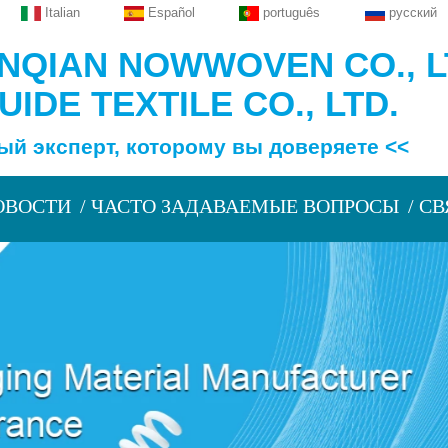
Italian
Español
português
русский
QIAN NOWWOVEN CO., L
IDE TEXTILE CO., LTD.
сперт, которому вы доверяете <<
ОВОСТИ
ЧАСТО ЗАДАВАЕМЫЕ ВОПРОСЫ
СВ