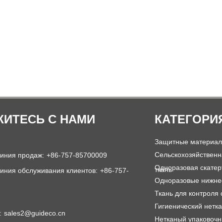
ИТЕСЬ С НАМИ
КАТЕГОРИ
Защитные материа
Сельскохозяйственн
линия продаж:
+86-757-85700009
Одноразовая скатер
ткань
иния обслуживания клиентов:
+86-757-
Одноразовые нижне
Ткань для контроля 
Гигиенический нетк
:
sales2@guideco.cn
Нетканый упаковоч