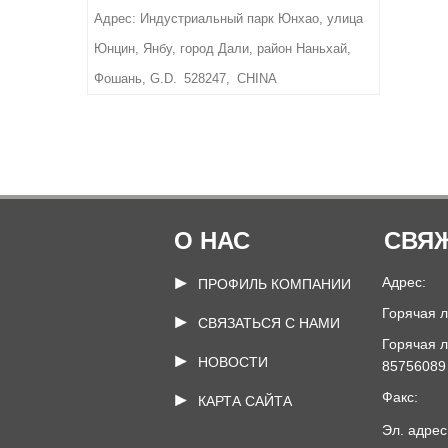
требованиям заказчика
толщины
Адрес: Индустриальный парк Юнхао, улица
Вес: в зависимости от
Срок поставки: 10-15 дней
Юнцин, Янбу, город Дали, район Наньхай,
размера и материала,
после подтверждения
толщины
Фошань, G.D. 528247, CHINA
окончательного
Срок поставки: 10-15 дней
изображения и заказа.
после подтверждения
окончательного
изображения и заказа.
О НАС
СВЯЖ
Адрес:
ПРОФИЛЬ КОМПАНИИ
Горячая 
СВЯЗАТЬСЯ С НАМИ
Горячая л
НОВОСТИ
85756089
Факс:
КАРТА САЙТА
Эл. адрес