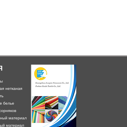
Я
лы
ая нетканая
ть
е белье
сорняков
аный материал
ный материал