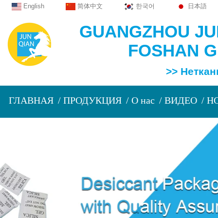
English
简体中文
한국어
日本語
GUANGZHOU JUN
FOSHAN GU
>> Нетканый эк
ГЛАВНАЯ
ПРОДУКЦИЯ
О нас
ВИДЕО
Н