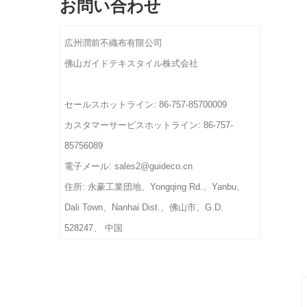
お問い合わせ
仕様: カスタムサイズ。
注文を確認してから10〜15
顧客の要件としてのパント
デザイン: カスタムのロゴ
日
ン カラー
とデザインを歓迎します。
広州潤前不織布有限公司
重量: サイズと素材、厚さ
OEM へようこそ。
に基づく
佛山ガイドテキスタイル株式会社
色: CMYK のフルカラー、
納期：最終アートワークと
顧客の要件としてのパント
注文を確認してから10〜15
ン カラー
セールスホットライン: 86-757-85700009
日
重量: サイズと素材、厚さ
カスタマーサービスホットライン: 86-757-
に基づく
85756089
納期：最終アートワークと
電子メール: sales2@guideco.cn
注文を確認してから10〜15
日
住所: 永豪工業団地、Yongqing Rd.、Yanbu、
Dali Town、Nanhai Dist.、佛山市、G.D.
528247、 中国