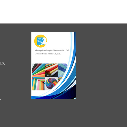
ィー、パーティ
ーム、アウト
、など。
、貨物は集荷
ロス
ツ
ト