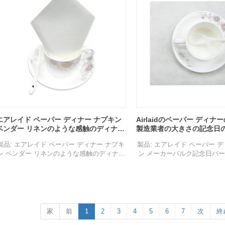
エアレイド ペーパー ディナー ナプキン
Airlaidのペーパー ディ
ベンダー リネンのような感触のディナー
製造業者の大きさの記念日
ナプキン ビルトイン食器ポケット付き
の装飾のカクテルのナプキ
製品: エアレイド ペーパー ディナー ナプキ
製品: エアレイド ペーパー 
ン ベンダー リネンのような感触のディナー
ン メーカーバルク記念日パ
ナプキン ビルトイン食器ポケット付き
カクテル ナプキ
構成: 不織布
構成: 不織布
仕様：40×40cm
仕様：40×40cm
色: 白、赤、黄、青、緑、紫またはカスタマ
色: 白、赤、黄、青、緑、紫
イズ
イズ
特徴: 通気性、壊れやすい、生分解性、リサ
特徴: 通気性、壊れやすい、
家
前
1
2
3
4
5
6
7
次
終
イクル可能、環境に優しい、無毒。
イクル可能、環境に優し