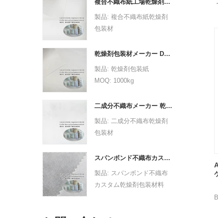
複合不織布紙工場乾燥剤包装材
グラム：25 GSM -30 GSM
合
製品: 複合不織布紙乾燥剤
色：白
点線のデザイン：ドットま
包装材
仕様：カスタム
たはプレーン
MOQ: 1000kg
サンプル：充電するために
グラム：25 GSM -30 GSM
素材: 複合不織布紙
無料で提供できます
乾燥剤包装材メーカー DuPont 素材乾燥剤包装紙
色：白
仕様: カスタムサイズ。
アプリケーション：
製品: 乾燥剤包装紙
仕様：カスタム
デザイン: カスタムのロゴ
医療（20-60GSM）：フェ
MOQ: 1000kg
サンプル：充電するために
とデザインを歓迎します。
イスマスク、おむつ、ベッ
素材: デュポン素材
無料で提供できます
OEM へようこそ。
ドシート、カーテン、枕カ
仕様: カスタムサイズ。
アプリケーション：
二成分不織布メーカー 乾燥剤包装材
色: CMYK のフルカラー、
バー、衛生など
デザイン: カスタムのロゴ
医療（20-60GSM）：フェ
製品: 二成分不織布乾燥剤
顧客の要件としてのパント
パッケージング（25-
とデザインを歓迎します。
イスマスク、おむつ、ベッ
包装材
ン カラー
30GSM）：ティーバッ
OEM へようこそ。
ドシート、カーテン、枕カ
MOQ: 1000kg
重量: サイズと素材、厚さ
グ、コーヒーバッグ/ろ紙、
色: CMYK のフルカラー、
バー、衛生など
素材: 二成分不織布
に基づく
ダストプルーフカバー
スパンボンド不織布カスタム乾燥剤包装材料
顧客の要件としてのパント
パッケージング（25-
A
仕様: カスタムサイズ。
納期：最終アートワークと
製品: スパンボンド不織布
ン カラー
30GSM）：ティーバッ
デザイン: カスタムのロゴ
注文を確認してから10〜15
カスタム乾燥剤包装材料
重量: サイズと素材、厚さ
グ、コーヒーバッグ/ろ紙、
とデザインを歓迎します。
N
日
MOQ: 1000kg
に基づく
B
ダストプルーフカバー
OEM へようこそ。
素材: スパンボンド不織布
納期：最終アートワークと
色: CMYK のフルカラー、