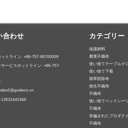
用途: 家族の集まり、パーティー、パーティ
用途: 家族の集まり、パーテ
ー、ホテル、レストラン、ホーム、アウト
ー、ホテル、レストラン、ホ
ドア、その他のイベント、など。
ドア、その他のイベント
サンプル：無料で提供可能、貨物は集荷
サンプル：無料で提供可能
い合わせ
カテゴリー
保護材料
農業不織布
ットライン:
+86-757-85700009
使い捨てテーブルク
ーサービスホットライン:
+86-757-
使い捨て下着
雑草防除布
:
衛生不織布
sales2@guideco.cn
不織布
6-13531441566
使い捨てベッドシー
不織布
非編まれたプロダク
不織布