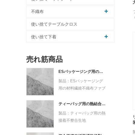
不織布
使い捨てテーブルクロス
使い捨て下着
売れ筋商品
ESパッケージング用の材料繊維不織布ファブリック
製品：ESパッケージング
用の材料繊維不織布ファブ
リック
原料：PPPE
ティーバッグ用の熱結合不整合生地
不織布テクノロジー：熱結
製品：ティーバッグ用の熱
合
接着不整合生地
点線のデザイン：ドットま
原料：PPPE
たはプレーン
不織布テクノロジー：熱結