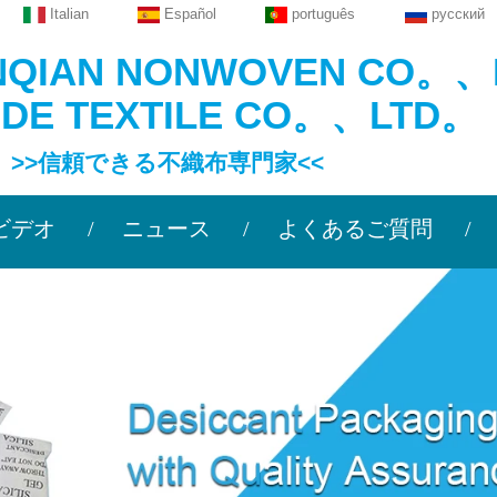
Italian
Español
português
русский
NQIAN NONWOVEN CO。、
IDE TEXTILE CO。、LTD。
頼できる不織布専門家<<
ビデオ
ニュース
よくあるご質問