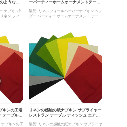
ンのような紙
ーパーティーホームオーナメントテーブ
ルデコレーションメリークリスマスエア
パー ナプキン卸
製品: リネンフィールペーパーナプキン ベン
レイドナプキン
リネン フィー
ダー パーティー ホームオーナメント テーブ
タオル
ル装飾 メリークリスマス エアレイドナプキ
ン
構成: 不織布
またはカスタマ
仕様：40×40cm
色: 赤と印刷
生分解性、リサ
特徴: 通気性、壊れやすい、生分解性、リサ
い、無毒。
イクル可能、環境に優しい、無毒。
ィー、パーティ
用途: 家族の集まり、パーティー、パーティ
ーム、アウト
ー、ホテル、レストラン、ホーム、アウト
、など。
ドア、その他のイベント、など。
、貨物は集荷
サンプル：無料で提供可能、貨物は集荷
プキンの工場
リネンの感触の紙ナプキン サプライヤー
 テーブル
レストラン テーブル ティッシュ エアレ
のペーパー ナプ
イド カスタム使い捨て紙ナプキン
 ナプキンの工
製品: リネンの感触の紙ナプキン サプライヤ