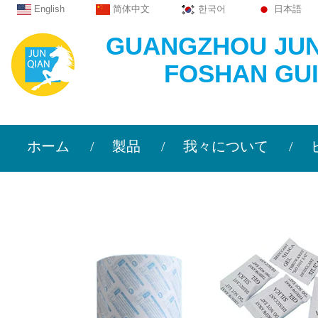
English
简体中文
한국어
日本語
GUANGZHOU JU
FOSHAN GU
>>信
ホーム
製品
我々について