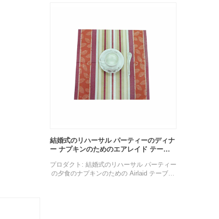
仕様：40×40cm
色: 赤と印刷
またはカスタマ
特徴: 通気性、壊れやすい、生分解性、リサ
イクル可能、環境に優しい、無毒。
生分解性、リサ
用途: 家族の集まり、パーティー、パーティ
い、無毒。
ー、ホテル、レストラン、ホーム、アウト
ィー、パーティ
ドア、その他のイベント、など。
ーム、アウト
サンプル：無料で提供可能、貨物は集荷
、など。
、貨物は集荷
結婚式のリハーサル パーティーのディナ
ー ナプキンのためのエアレイド テーブ
ル ナプキン サプライヤー吸収性耐久性
プロダクト: 結婚式のリハーサル パーティー
の夕食のナプキンのための Airlaid テーブル
Serviettes の製造者の吸収性の耐久財
構成: 不織布
仕様：40×40cm
色: 赤と印刷
特徴: 通気性、壊れやすい、生分解性、リサ