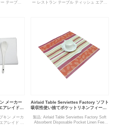
ー テーブル
ー レストラン テーブル ティッシュ エアレ
ペーパー ナプキン
イド カスタム使い捨て紙ナプキン
構成: 不織布
仕様：40×40cm
はカスタマイズ
色: 赤、黄、青、緑、紫またはカスタマイズ
生分解性、リサ
特徴: 通気性、壊れやすい、生分解性、リサ
い、無毒。
イクル可能、環境に優しい、無毒。
ィー、パーティ
用途: 家族の集まり、パーティー、パーティ
ーム、アウト
ー、ホテル、レストラン、ホーム、アウト
、など。
ドア、その他のイベント、など。
、貨物は集荷
サンプル：無料で提供可能、貨物は集荷
ン メーカー
Airlaid Table Serviettes Factory ソフト
エアレイド
吸収性使い捨てポケットリネンフィール
ー
ディナーナプキン
ナプキン メーカ
製品: Airlaid Table Serviettes Factory Soft
Absorbent Disposable Pocket Linen Feel
エアレイド ナ
Dinner Napkins
ーパー
構成: 不織布