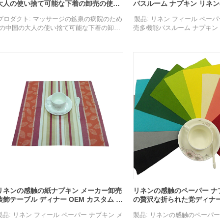
大人の使い捨て可能な下着の卸売の使い
バスルーム ナプキン リネ
捨て可能な女性のパンティー Oem
ナプキン
プロダクト: マッサージの鉱泉の病院のため
製品: リネン フィール ペー
の中国の大人の使い捨て可能な下着の卸売
売多機能バスルーム ナプキン 
の使い捨て可能な女性のパンティー Oem
ル ペーパー ハンド 
組成：PP不織布
構成: 不織布
仕様：M/L/XL/2XL/3XL/4XL
仕様：40×40cm
生産能力: 300,000 個/月
色: 白、赤、黄、青、緑、紫
グレード: グレード
イズ
色: ホワイトにダークブルーのローズプリン
特徴: 通気性、壊れやすい、
ト
イクル可能、環境に優し
パッケージ：個別包装
用途: 家族の集まり、パーテ
特徴: 通気性、生分解性、リサイクル可能、
ー、ホテル、レストラン、ホ
環境に優しく、無毒、ソフト、快適、清
ドア、その他のイベント
潔、便利。
サンプル：無料で提供可能
リネンの感触の紙ナプキン メーカー卸売
リネンの感触のペーパー ナ
装飾テーブル ディナー OEM カスタム エ
の贅沢な折られた党ディナー
アレイド ナプキン
OEM Airlaid のポケット
製品: リネン フィール ペーパー ナプキン メ
製品: リネンの感触のペーパー
キン