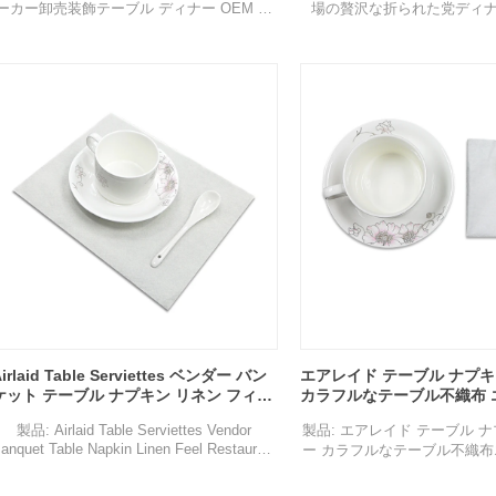
ーカー卸売装飾テーブル ディナー OEM カ
場の贅沢な折られた党ディナ
スタム エアレイド ナプキン
OEM Airlaid のポケット 
構成: 不織布
構成: 不織布
仕様：40×40cm
仕様：40×40cm
色: 赤と印刷
色: 赤、黄、青、緑、紫また
特徴: 通気性、壊れやすい、生分解性、リサ
特徴: 通気性、壊れやすい、
イクル可能、環境に優しい、無毒。
イクル可能、環境に優し
用途: 家族の集まり、パーティー、パーティ
用途: 家族の集まり、パーテ
ー、ホテル、レストラン、ホーム、アウト
ー、ホテル、レストラン、ホ
ドア、その他のイベント、など。
ドア、その他のイベント
サンプル：無料で提供可能、貨物は集荷
サンプル：無料で提供可能
irlaid Table Serviettes ベンダー バン
エアレイド テーブル ナプキ
ケット テーブル ナプキン リネン フィー
カラフルなテーブル不織布 
ル レストラン Oem Airlaid Paper
ナプキン ティッシュ ペーパ
製品: Airlaid Table Serviettes Vendor
製品: エアレイド テーブル 
apkin
anquet Table Napkin Linen Feel Restaurant
ー カラフルなテーブル不織布
Oem Airlaid Paper Napkin
プキン ティッシュ ペ
構成: 不織布
構成: 不織布