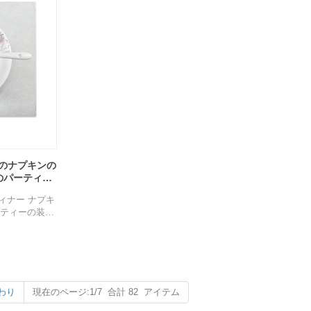
イクル可能、環境に優しい、無毒。
用途: 家族の集まり、パーティー、パーティ
ー、ホテル、レストラン、ホーム、アウト
ドア、その他のイベント、など。
サンプル：無料で提供可能、貨物は集荷
ナーのナプキンの
のパーティー
ン
ディナー ナプキ
ーティーの装飾
ン
またはカスタマ
生分解性、リサ
わり
現在のページ:1/7 合計 82 アイテム
い、無毒。