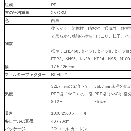
組成
PP
布の平均重量
25 GSM
色
白黒
柔らかく、難燃性、防水性、通気性、静電
と柔らかな感触を持ち、ほこり、粒子、バ
関数
標準：EN14683タイプI /タイプII /タイプII
FFP2、KN95、KN99、KF94、N95、N100
幅
17.5 / 26 cm
フィルターファクター
BFE99％
32L / minの気流下で
85L / min未満の気
気流
PFE塩（NaCl）の一部
PFE塩（NaCl）部
98％+
95％+
長さ
1000/2500メートル
各ロールの直径
43 / 73cm
パッケージ
3/2ロール/カートン