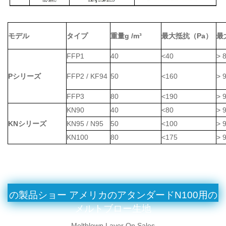
モデル
タイプ
重量g /m³
最大抵抗（Pa）
最
FFP1
40
<40
> 
Pシリーズ
FFP2 / KF94
50
<160
> 
FFP3
80
<190
> 
KN90
40
<80
> 
KNシリーズ
KN95 / N95
50
<100
> 
KN100
80
<175
> 
の製品ショー
アメリカのアタンダードN100用の
メルトブロー生地
Meltblown Layer On Sales