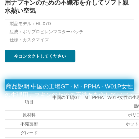
用ナプキンのための不織布を介してソフト親
水熱い空気
製品モデル：HL-07D
組成：ポリプロピレンマスターバッチ
仕様：カスタマイズ
今コンタクトしてください
商品説明
中国の工場GT - M - PPHA - W01P女性
の生理用ナプキンのための不織布を介してソフト
中国の工場GT - M - PPHA - W01
項目
親水熱い空気
熱
原材料
ポリ
不織技術
ホット
グレード