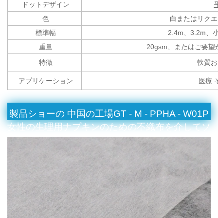
ドットデザイン
色
白またはリクエ
標準幅
2.4m、3.2m
重量
20gsm、またはご要望が
特徴
軟質お
アプリケーション
医療
製品ショーの
中国の工場GT - M - PPHA - W01P
女性の生理用ナプキンのための不織布を介してソ
フト親水熱い空気