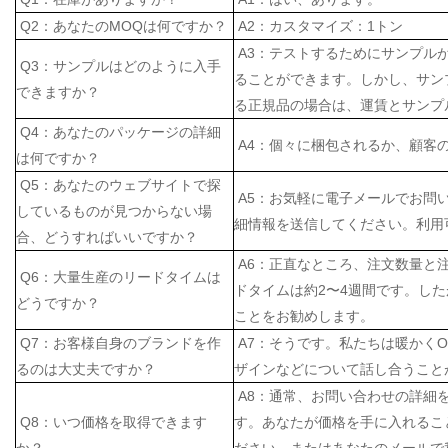
Q2：あなたのMOQは何ですか？
A2：カスタマイズ：1トン
A3：テストするためにサンプル
Q3：サンプルはどのように入手
ることができます。しかし、サン
できますか？
る正規品の場合は、運賃とサンプ
Q4：あなたのパッケージの詳細
A4：個々に梱包されるか、顧客
は何ですか？
Q5：あなたのウェブサイトで探
A5：お気軽に電子メールでお問
しているものが見つからない場
細情報を送信してください。利用
合、どうすればいいですか？
A6：正直なところ、注文数量と
Q6：大量生産のリードタイムは
ドタイムは約2〜4週間です。し
どうですか？
ことをお勧めします。
Q7：お客様自身のブランドを作
A7：そうです。私たちは暖かく
るのは大丈夫ですか？
ザインなどについて話し合うこと
A8：通常、お問い合わせの詳細
Q8：いつ価格を取得できます
す。あなたが価格を手に入れるこ
か？
ださい、またはあなたのメールで