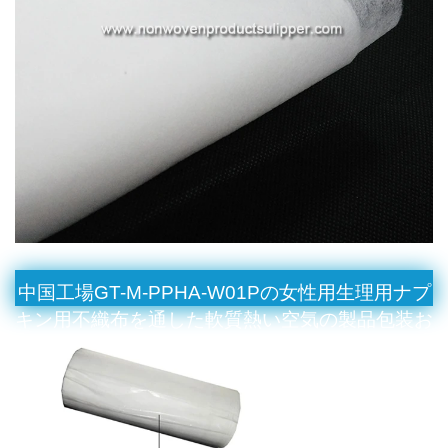
中国工場GT-M-PPHA-W01Pの女性用生理用ナプ
キン用不織布を通した軟質熱い空気の製品包装お
よび出荷