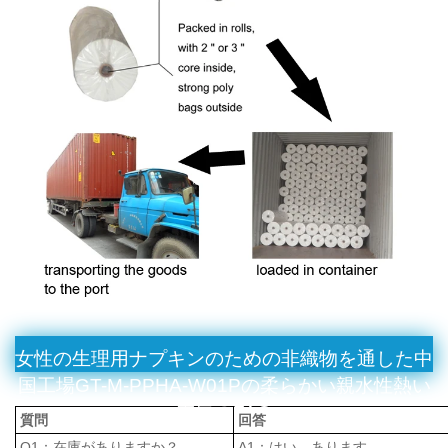
女性の生理用ナプキンのための非織物を通した中
国工場GT-M-PPHA-W01Pの柔らかい親水性熱い
空気のFAQ
質問
回答
Q1：在庫がありますか？
A1：はい、あります。