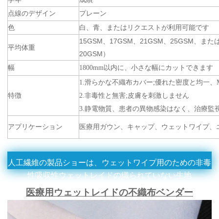
点線のデザイン
プレーン
色
白、青、またはリクエストが利用可能です
15GSM、17GSM、21GSM、25GSM、
平均体重
20GSM）
幅
1800mm以内に、小さな幅にカットできます
1.滑らかな不織布カバー;優れた密度と均一、
特徴
2.非毒性と無害;皮膚を刺激しません
3.静電物質、患者の異物感染はなく、治療監
アプリケーション
医療用ガウン、キャップ、ウェットワイプ、
人工繊維の製品ショーは、ウェットワイプ用のための非毒
性吸収性ウェットレイドの織られていない生地
医療用ウェットレイドの不織布ベンダー