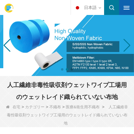
日本語
人工繊維非毒性吸収剤ウェットワイプ工場用
のウェットレイド織られていない布地
>
>
>
>
在宅
カテゴリー
不織布
医療&衛生用不織布
人工繊維非
毒性吸収剤ウェットワイプ工場用のウェットレイド織られていない布
地