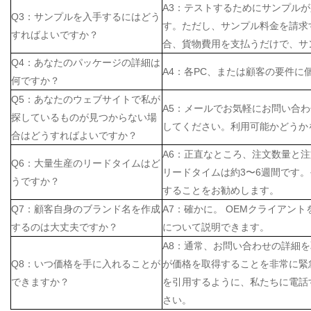
A3：テストするためにサンプル
Q3：サンプルを入手するにはどう
す。ただし、サンプル料金を請求
すればよいですか？
合、貨物費用を支払うだけで、サ
Q4：あなたのパッケージの詳細は
A4：各PC、または顧客の要件に
何ですか？
Q5：あなたのウェブサイトで私が
A5：メールでお気軽にお問い合
探しているものが見つからない場
してください。利用可能かどうか
合はどうすればよいですか？
A6：正直なところ、注文数量と
Q6：大量生産のリードタイムはど
リードタイムは約3〜6週間です
うですか？
することをお勧めします。
Q7：顧客自身のブランド名を作成
A7：確かに。 OEMクライアン
するのは大丈夫ですか？
について説明できます。
A8：通常、お問い合わせの詳細
Q8：いつ価格を手に入れることが
が価格を取得することを非常に緊
できますか？
を引用するように、私たちに電話
さい。