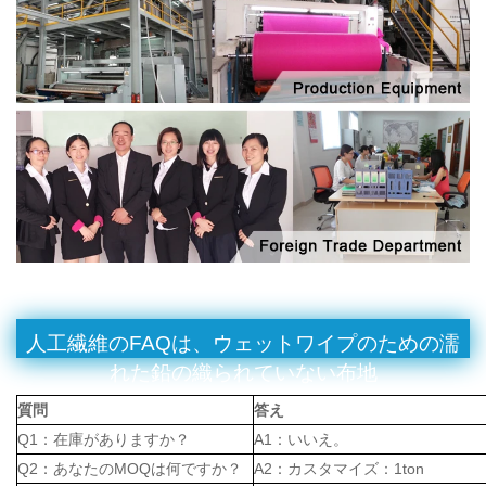
人工繊維のFAQは、ウェットワイプのための濡
れた鉛の織られていない布地
質問
答え
Q1：在庫がありますか？
A1：いいえ。
Q2：あなたのMOQは何ですか？
A2：カスタマイズ：1ton