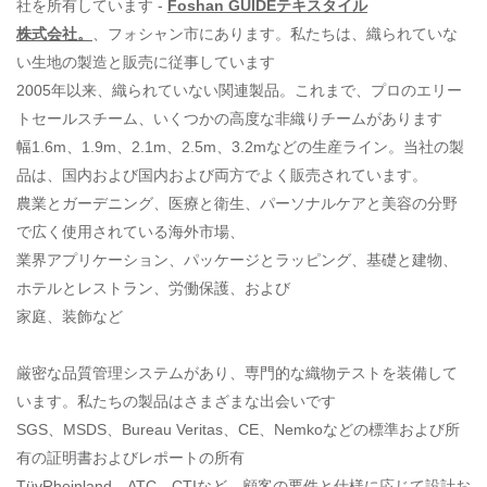
社を所有しています -
Foshan GUIDEテキスタイル
株式会社。
、フォシャン市にあります。私たちは、織られていな
い生地の製造と販売に従事しています
2005年以来、織られていない関連製品。これまで、プロのエリー
トセールスチーム、いくつかの高度な非織りチームがあります
幅1.6m、1.9m、2.1m、2.5m、3.2mなどの生産ライン。当社の製
品は、国内および国内および両方でよく販売されています。
農業とガーデニング、医療と衛生、パーソナルケアと美容の分野
で広く使用されている海外市場、
業界アプリケーション、パッケージとラッピング、基礎と建物、
ホテルとレストラン、労働保護、および
家庭、装飾など
厳密な品質管理システムがあり、専門的な織物テストを装備して
います。私たちの製品はさまざまな出会いです
SGS、MSDS、Bureau Veritas、CE、Nemkoなどの標準および所
有の証明書およびレポートの所有
TüvRheinland、ATC、CTIなど。顧客の要件と仕様に応じて設計お