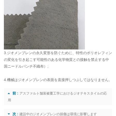
3.ジオメンブレンの永久変形を防ぐために、特性のポリオレフィン
の変化を引き起こす可能性のある化学物質との接触を禁止する
中
国ニードルパンチ不織布
）;
4.機械はジオメンブレンの表面を直接押しつぶしてはなりません。
前 :
アスファルト舗装被覆工学におけるジオテキスタイルの応
用
次 :
建設中のジオメンブレンの損傷は環境に影響します