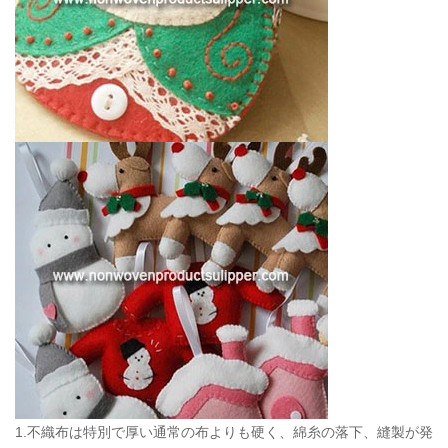
1.不織布は特別で厚い通常の布よりも硬く、綿糸の落下、縫製が発