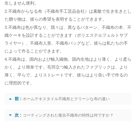
生しません便利。
2.不織布からなる布（
不織布手工芸品会社
）は素敵で生き生きとし
た贈り物は、彼らの希望を表明することができます。
3.不織布は色が異なり、我々は、異なるパターン、不織布の本、不
織ケーキを設計することができます（
ポリエステルフェルトサプ
ライヤー
）、不織布人形、不織布バッグなど。彼らは私たちの手
によって作ることができます。
4.不織布は、国内および輸入織物。国内生地はより薄く、より柔ら
かく、より簡単です。毛羽立つ輸入されたファブリックは、より
厚く、平らで、よりストレートです。彼らはより良い手で作るの
に理想的です。
前 :
ホームテキスタイル不織布とクリーンな布の違い
次 :
コーティングされた複合不織布の特性は何ですか？